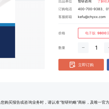
出品单位
智研咨询
了解机
订购电话
400-700-9383、0
客服邮箱
kefu@chyxx.com
价格
电子版:
9800
数量
立即订购
购买报告或咨询业务时，请认准“智研钧略”商标，及唯一官方网站智