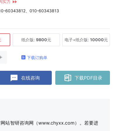
构实力
10-60343812、010-60343813
元
纸介版:
9800
元
电子+纸介版:
10000
元
下载订购单
在线咨询
下载PDF目录
研咨询网（www.chyxx.com）。若要进