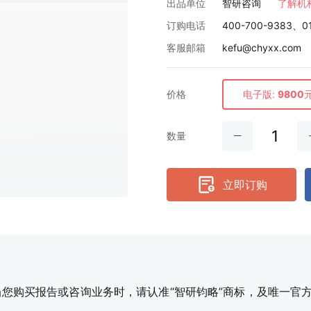
出品单位
智研咨询
了解机
订购电话
400-700-9383、0
客服邮箱
kefu@chyxx.com
价格
电子版:
9800
数量
立即订购
购买报告或咨询业务时，请认准“智研钧略”商标，及唯一官方网站智