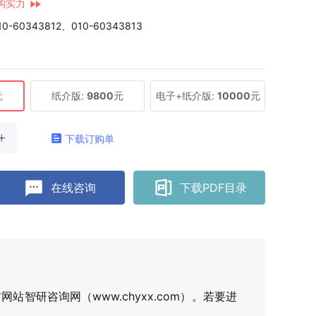
构实力
10-60343812、010-60343813
元
纸介版:
9800
元
电子+纸介版:
10000
元
下载订购单
在线咨询
下载PDF目录
研咨询网（www.chyxx.com）。若要进