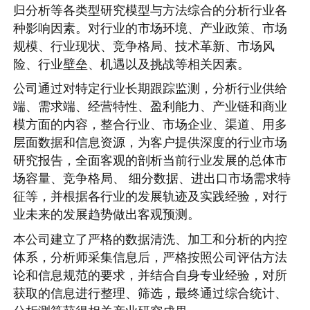
归分析等各类型研究模型与方法综合的分析行业各
种影响因素。对行业的市场环境、产业政策、市场
规模、行业现状、竞争格局、技术革新、市场风
险、行业壁垒、机遇以及挑战等相关因素。
公司通过对特定行业长期跟踪监测，分析行业供给
端、需求端、经营特性、盈利能力、产业链和商业
模方面的内容，整合行业、市场企业、渠道、用多
层面数据和信息资源，为客户提供深度的行业市场
研究报告，全面客观的剖析当前行业发展的总体市
场容量、竞争格局、 细分数据、进出口市场需求特
征等，并根据各行业的发展轨迹及实践经验，对行
业未来的发展趋势做出客观预测。
本公司建立了严格的数据清洗、加工和分析的内控
体系，分析师采集信息后，严格按照公司评估方法
论和信息规范的要求，并结合自身专业经验，对所
获取的信息进行整理、筛选，最终通过综合统计、