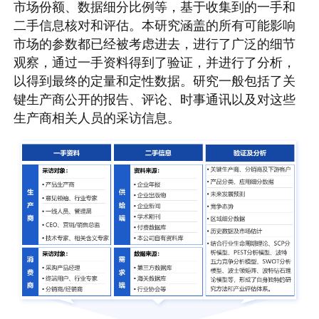
市场份额、数据细分比例等，基于收集到的一手和
二手信息核对和评估。本研究涵盖的所有可能影响
市场的参数都已经被考虑进去，进行了广泛的细节
观察，通过一手资料得到了验证，并进行了分析，
以得到最终的定量和定性数据。研究一般包括了关
键生产商公开的报告、评论、时事通讯以及对这些
生产商相关人员的采访信息。