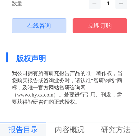
数量
在线咨询
立即订购
版权声明
我公司拥有所有研究报告产品的唯一著作权，当
您购买报告或咨询业务时，请认准“智研钧略”商
标，及唯一官方网站智研咨询网
（www.chyxx.com）。若要进行引用、刊发，需
要获得智研咨询的正式授权。
报告目录
内容概况
研究方法