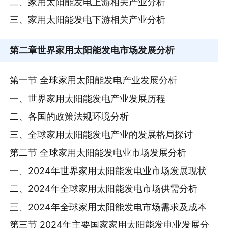
二、家用太阳能发电上游相关产业分析
三、家用太阳能发电下游相关产业分析
第二章
世界家用太阳能发电市场发展分析
第一节 全球家用太阳能发电产业发展分析
一、世界家用太阳能发电产业发展历程
二、各国的政策法规环境分析
三、全球家用太阳能发电产业的发展格局探讨
第二节 全球家用太阳能发电业市场发展分析
一、2024年世界家用太阳能发电业市场发展现状
二、2024年全球家用太阳能发电市场供需分析
三、2024年全球家用太阳能发电市场需求及成本
第三节 2024年主要国家家用太阳能发电业发展分