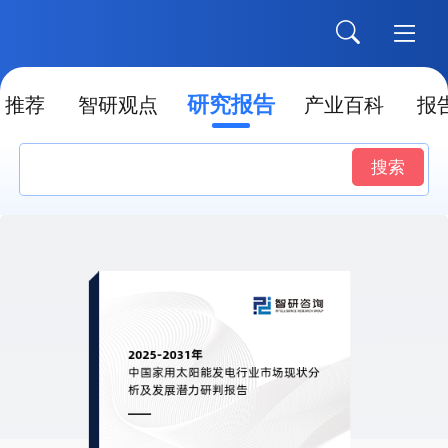
研究报告
推荐
智研观点
产业百科
报
搜索