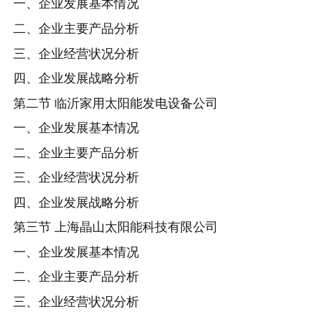
一、企业发展基本情况
二、企业主要产品分析
三、企业经营状况分析
四、企业发展战略分析
第二节 临沂家用太阳能发电设备公司
一、企业发展基本情况
二、企业主要产品分析
三、企业经营状况分析
四、企业发展战略分析
第三节 上海晶山太阳能科技有限公司
一、企业发展基本情况
二、企业主要产品分析
三、企业经营状况分析