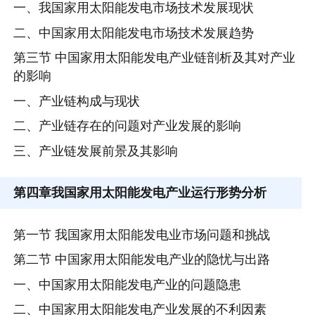
一、我国家用太阳能发电市场技术发展现状
二、中国家用太阳能发电市场技术发展趋势
第三节 中国家用太阳能发电产业链剖析及其对产业
的影响
一、产业链构成与现状
二、产业链存在的问题对产业发展的影响
三、产业链发展前景及其影响
第四章
我国家用太阳能发电产业运行形势分析
第一节 我国家用太阳能发电业市场问题和挑战
第二节 中国家用太阳能发电产业的隐忧与出路
一、中国家用太阳能发电产业的问题隐患
二、中国家用太阳能发电产业发展的不利因素