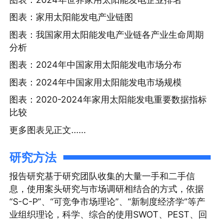
图表：家用太阳能发电产业链图
图表：我国家用太阳能发电产业链各产业生命周期
分析
图表：2024年中国家用太阳能发电市场分布
图表：2024年中国家用太阳能发电市场规模
图表：2020-2024年家用太阳能发电重要数据指标
比较
更多图表见正文......
研究方法
报告研究基于研究团队收集的大量一手和二手信
息，使用案头研究与市场调研相结合的方式，依据
“S-C-P”、“可竞争市场理论”、“新制度经济学”等产
业组织理论，科学、综合的使用SWOT、PEST、回