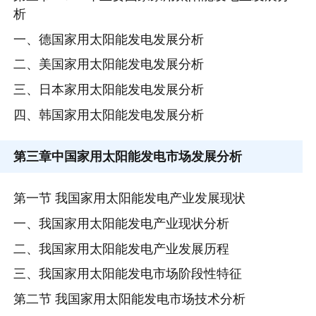
析
一、德国家用太阳能发电发展分析
二、美国家用太阳能发电发展分析
三、日本家用太阳能发电发展分析
四、韩国家用太阳能发电发展分析
第三章
中国家用太阳能发电市场发展分析
第一节 我国家用太阳能发电产业发展现状
一、我国家用太阳能发电产业现状分析
二、我国家用太阳能发电产业发展历程
三、我国家用太阳能发电市场阶段性特征
第二节 我国家用太阳能发电市场技术分析