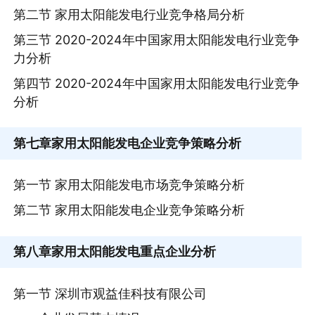
第二节 家用太阳能发电行业竞争格局分析
第三节 2020-2024年中国家用太阳能发电行业竞争
力分析
第四节 2020-2024年中国家用太阳能发电行业竞争
分析
第七章
家用太阳能发电企业竞争策略分析
第一节 家用太阳能发电市场竞争策略分析
第二节 家用太阳能发电企业竞争策略分析
第八章
家用太阳能发电重点企业分析
第一节 深圳市观益佳科技有限公司