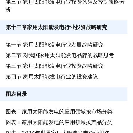
第三节 家用太阳能发电行业投资风险及控制策略分
析
第十三章
家用太阳能发电行业投资战略研究
第一节 家用太阳能发电行业发展战略研究
第二节 对我国家用太阳能发电品牌的战略思考
第三节 家用太阳能发电行业投资战略研究
第四节 家用太阳能发电行业的投资建议
图表目录
图表：家用太阳能发电的应用领域按市场分类
图表：家用太阳能发电的应用领域按产品分类
图表：2024年世界家用太阳能发电企业排名