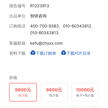
报告编号
R1223913
出品单位
智研咨询
订购电话
400-700-9383、010-60343812、
010-60343813
客服邮箱
kefu@chyxx.com
资料下载
下载订购单
下载PDF目录
价格
9800元
9800元
10000元
电子版
纸介版
电子+纸介版