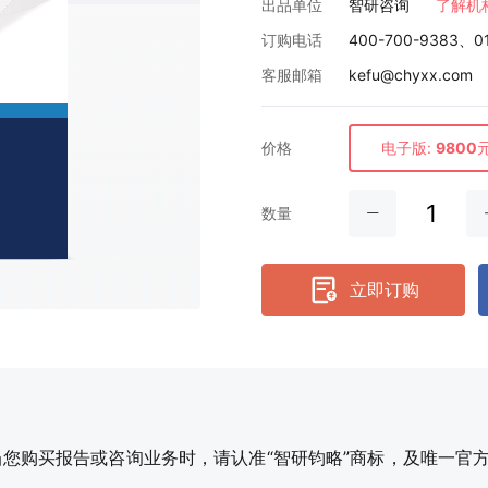
出品单位
智研咨询
了解机
订购电话
400-700-9383、0
客服邮箱
kefu@chyxx.com
价格
电子版:
9800
数量
立即订购
购买报告或咨询业务时，请认准“智研钧略”商标，及唯一官方网站智