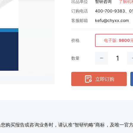
出品单位
智研咨询
了解机
订购电话
400-700-9383、0
客服邮箱
kefu@chyxx.com
价格
电子版:
9800
数量
立即订购
购买报告或咨询业务时，请认准“智研钧略”商标，及唯一官方网站智