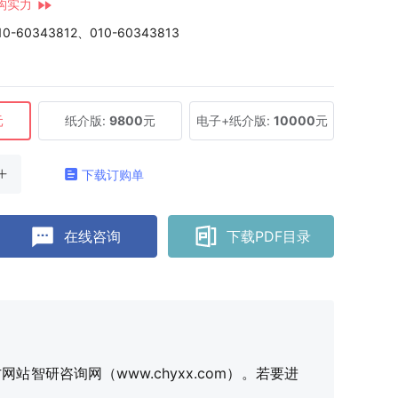
构实力
10-60343812、010-60343813
元
纸介版:
9800
元
电子+纸介版:
10000
元
下载订购单
在线咨询
下载PDF目录
研咨询网（www.chyxx.com）。若要进