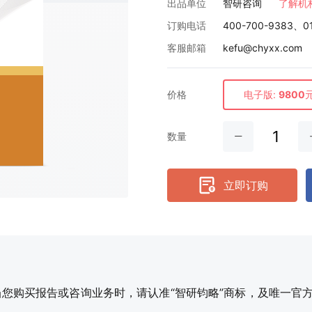
出品单位
智研咨询
了解机
订购电话
400-700-9383、0
客服邮箱
kefu@chyxx.com
价格
电子版:
9800
数量
立即订购
购买报告或咨询业务时，请认准“智研钧略”商标，及唯一官方网站智