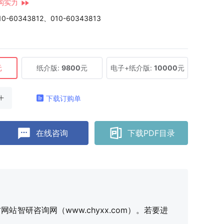
构实力
10-60343812、010-60343813
元
纸介版:
9800
元
电子+纸介版:
10000
元
下载订购单
在线咨询
下载PDF目录
研咨询网（www.chyxx.com）。若要进