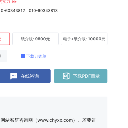
构实力
10-60343812、010-60343813
元
纸介版:
9800
元
电子+纸介版:
10000
元
下载订购单
在线咨询
下载PDF目录
研咨询网（www.chyxx.com）。若要进