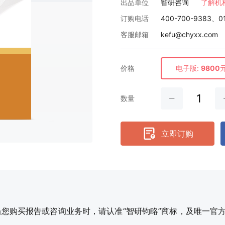
出品单位
智研咨询
了解机
订购电话
400-700-9383、0
客服邮箱
kefu@chyxx.com
价格
电子版:
9800
数量
立即订购
购买报告或咨询业务时，请认准“智研钧略”商标，及唯一官方网站智