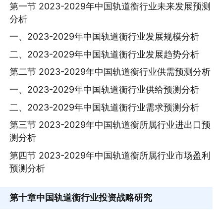
第一节 2023-2029年中国轨道衡行业未来发展预测
分析
一、2023-2029年中国轨道衡行业发展规模分析
二、2023-2029年中国轨道衡行业发展趋势分析
第二节 2023-2029年中国轨道衡行业供需预测分析
一、2023-2029年中国轨道衡行业供给预测分析
二、2023-2029年中国轨道衡行业需求预测分析
第三节 2023-2029年中国轨道衡所属行业进出口预
测分析
第四节 2023-2029年中国轨道衡所属行业市场盈利
预测分析
第十章
中国轨道衡行业投资战略研究