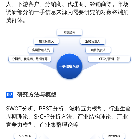
人、下游客户、分销商、代理商、经销商等。市场
调研部分的一手信息来源为需要研究的对象终端消
费群体。
研究方法与模型
02
SWOT分析、PEST分析、波特五力模型、行业生命
周期理论、S-C-P分析方法、产业结构理论、产业
竞争力模型、产业集群理论等。