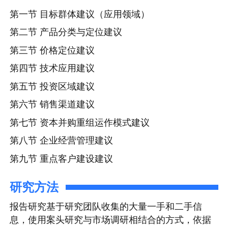
第一节 目标群体建议（应用领域）
第二节 产品分类与定位建议
第三节 价格定位建议
第四节 技术应用建议
第五节 投资区域建议
第六节 销售渠道建议
第七节 资本并购重组运作模式建议
第八节 企业经营管理建议
第九节 重点客户建设建议
研究方法
报告研究基于研究团队收集的大量一手和二手信
息，使用案头研究与市场调研相结合的方式，依据