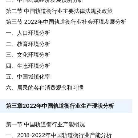
第二节 中国轨道衡行业主要法律法规及政策
第三节 2022年中国轨道衡行业社会环境发展分析
一、人口环境分析
二、教育环境分析
三、文化环境分析
四、生态环境分析
五、中国城镇化率
六、居民的各种消费观念和习惯
第三章
2022年中国轨道衡行业生产现状分析
第一节 中国轨道衡行业产能概况
一、2018-2022年中国轨道衡行业产能分析