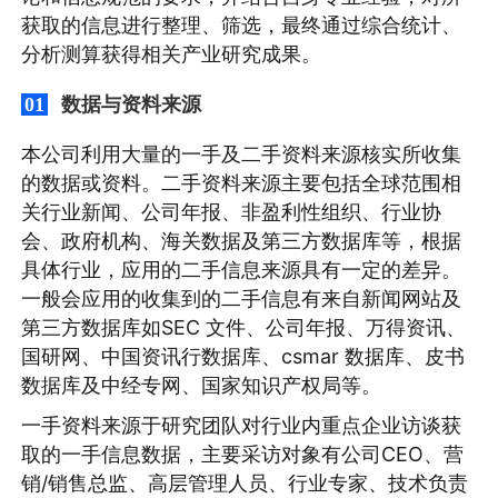
获取的信息进行整理、筛选，最终通过综合统计、
分析测算获得相关产业研究成果。
数据与资料来源
01
本公司利用大量的一手及二手资料来源核实所收集
的数据或资料。二手资料来源主要包括全球范围相
关行业新闻、公司年报、非盈利性组织、行业协
会、政府机构、海关数据及第三方数据库等，根据
具体行业，应用的二手信息来源具有一定的差异。
一般会应用的收集到的二手信息有来自新闻网站及
第三方数据库如SEC 文件、公司年报、万得资讯、
国研网、中国资讯行数据库、csmar 数据库、皮书
数据库及中经专网、国家知识产权局等。
一手资料来源于研究团队对行业内重点企业访谈获
取的一手信息数据，主要采访对象有公司CEO、营
销/销售总监、高层管理人员、行业专家、技术负责