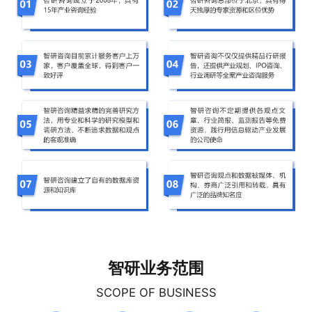
智研业务范围
SCOPE OF BUSINESS