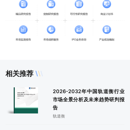
相关推荐
2026-2032年中国轨道衡行业
市场全景分析及未来趋势研判报
告
轨道衡