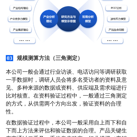
规模测算方法（三角测定）
03
本公司一般会通过行业访谈、电话访问等调研获取
一手数据时，调研人员会将多名受访者的资料及意
见、多种来源的数据或资料、供应端及需求端进行
比对核查。在资料验证过程中，一般通过三角测定
的方式，从供需两个方向出发，验证资料的合理
性。
在数据验证过程中，本公司一般采用自上而下和自
下而上方法来评估和验证数据的合理。产品关键生