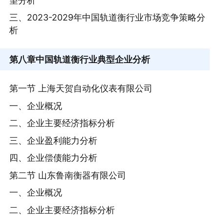
望分析
三、2023-2029年中国轨道衡行业市场竞争策略分
析
第八章
中国轨道衡行业典型企业分析
第一节 上海天贺自动化仪表有限公司
一、企业概况
二、企业主要经济指标分析
三、企业盈利能力分析
四、企业偿债能力分析
第二节 山东鲁南衡器有限公司
一、企业概况
二、企业主要经济指标分析