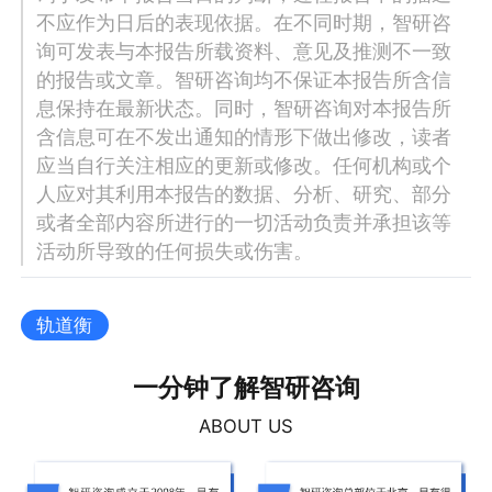
不应作为日后的表现依据。在不同时期，智研咨
询可发表与本报告所载资料、意见及推测不一致
的报告或文章。智研咨询均不保证本报告所含信
息保持在最新状态。同时，智研咨询对本报告所
含信息可在不发出通知的情形下做出修改，读者
应当自行关注相应的更新或修改。任何机构或个
人应对其利用本报告的数据、分析、研究、部分
或者全部内容所进行的一切活动负责并承担该等
活动所导致的任何损失或伤害。
轨道衡
一分钟了解智研咨询
ABOUT US