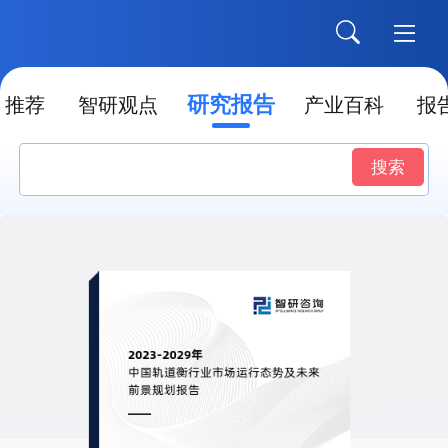
研究报告
推荐
智研观点
产业百科
报
搜索