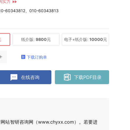
构实力
10-60343812、010-60343813
元
纸介版:
9800
元
电子+纸介版:
10000
元
下载订购单
在线咨询
下载PDF目录
研咨询网（www.chyxx.com）。若要进