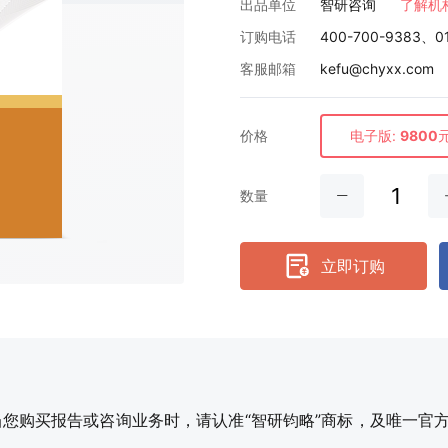
出品单位
智研咨询
了解机
订购电话
400-700-9383、0
客服邮箱
kefu@chyxx.com
价格
电子版:
9800
数量
立即订购
购买报告或咨询业务时，请认准“智研钧略”商标，及唯一官方网站智