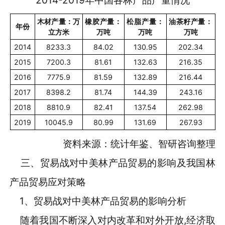
2014-2019年中国各林产品产量情况
木材产量：万
橡胶产量：
松脂产量：
油茶籽产量：
年份
立方米
万吨
万吨
万吨
2014
8233.3
84.02
130.95
202.34
2015
7200.3
81.61
132.63
216.35
2016
7775.9
81.59
132.89
216.44
2017
8398.2
81.74
144.39
243.16
2018
8810.9
82.41
137.54
262.98
2019
10045.9
80.99
131.69
267.93
资料来源：统计年鉴、智研咨询整理
三、贸易战对中美林产品贸易的影响及我国林
产品贸易应对策略
1、贸易战对中美林产品贸易的影响分析
随着我国不断深入对内改革和对外开放,经济取