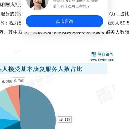
智研咨询专业团队为您服务
顺利融入社会。
请问有什么可以帮您？
服务的持证残疾人中，肢体残疾人最多，人数达415.7万，占
点击咨询
.89%；视力残疾人72.5万；智力残疾人70.1万；听力残疾人69.
.9万。其中肢体、言语以及多重残疾人接受基本康复服务人数