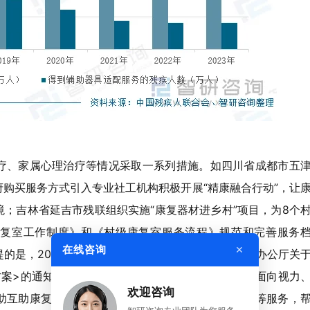
疗、家属心理治疗等情况采取一系列措施。如四川省成都市五
购买服务方式引入专业社工机构积极开展“精康融合行动”，让
；吉林省延吉市残联组织实施“康复器材进乡村”项目，为8个
复室工作制度》和《村级康复室服务流程》规范和完善服务
×
在线咨询
是，2023年11月24日，中国残联印发《中国残联办公厅关
方案>的通知》，依托残疾人自助互助康复服务基地，面向视力
欢迎咨询
助互助康复培训、咨询、辅助器具适配及综合性支持等服务，