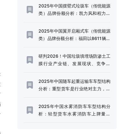
2025年中国摆臂式垃圾车（传统能源
类）品牌份额分析：凯力风和程力威
上牌量位居首位[图]
2025年中国翼开启厢式车（传统能源
类）品牌份额分析：福田以8611辆稳
居首位，东风、解放、豪沃紧随其后
[图]
研判2026！中国垃圾填埋场防渗土工
膜行业产业链、发展现状、竞争格
局、未来趋势：固废污染严管控时
津
代，防渗土工膜成为垃圾填埋场核心
2025年中国随车起重运输车车型结构
康
材料[图]
分析：重型货车是行业绝对主力，市
村
场占比高达97.44%[图]
档
2025年中国水雾消防车车型结构分
于
析：轻型货车水雾消防车上牌量为
238辆，占比85.92%[图]
、
帮