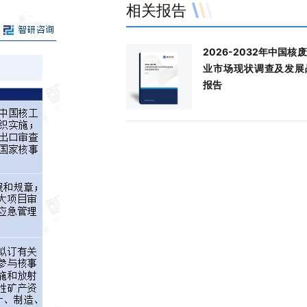
分别为5.86%、-14.65%。随着全球经济
相关报告
度。-中国煤焦油行业市场规模持续扩大
能的稳步增长以及二次装置产能扩张对石
年产量基本占据了国内原煤生产总量的60
长和新兴市场的崛起，能源需求将持续增
量稳定增长。作为煤炭深加工的重要组
需求增长的强劲支撑。然而，尽管产量持
右，是我国煤炭生产行业最重要的产品之
特别是印度等发展中国家和地区，对煤炭
分，煤焦油产量反映了煤炭资源的综合利
长，但中国石脑油的生产仍难以完全满足
近年来，随着国家经济发展，我国无论是
2026-2032年中国核
源的需求旺盛，为我国褐煤出口提供了广
平。近年来，随着煤炭行业的稳定发展和
裂解和重整装置日益增长的需求。随着炼
生产还是居民生活方面的煤炭消费需求都
业市场现状调查及发展
市场空间。随着环保政策的不断加强，褐
工技术的进步，中国煤焦油产量保持在较
体化项目的陆续建成投产，预计石脑油的
日益增长态势，因此，为保障市场煤炭供
报告
业将向清洁、高效、低碳的方向发展。-
平，成为全球煤焦油产量的重要国家之一
将会进一步增加，以满足市场对高品质石
定，国内烟煤等煤炭产品进口市场呈现日
来，随着国内煤炭消费需求增加，我国褐
据行业数据，中国煤焦油年产量已达到一
的不断追求。此外，随着油品升级，用于
大态势。海关数据显示，2024年1-7月，
业进口市场规模日益扩大。海关总署数
模，2021年我国煤焦油产量为2560万吨
调和及切割溶剂油的比重将逐步降低，进
烟煤行业进口总量为16820.58万吨，同
示，2023年，全国褐煤进口数量及进口
比2020年略有下降。2022年产量有所回
加剧市场的供需矛盾。加之全球资源持续
长30.64%；进口总金额为207.33亿美元
分别为16314.22万吨、115.87亿美元，
2023年我国煤焦油产量达2694万吨。未
的影响，中国石脑油市场预计将长期保持
比增长6.77%。
增长率分别为25.18%、-6.08%；2024年1
煤焦油行业将向高端化、精细化产品转型
应求的趋势。-中国石脑油供应呈现出显
月，行业进口数量及进口金额分
外，面对激烈的市场竞争和环保压力，我
增长态势，产量持续攀升。根据国家统计
10028.47万吨、63.42亿美元，同比增
焦油行业正加速进行产业整合，通过兼
据显示，2024年1-4月，中国石脑油产
分别为5.86%、-14.65%。随着全球经济
组、淘汰落后产能等方式，优化资源配置
2668万吨，同比增长21.13%。这一增长
长和新兴市场的崛起，能源需求将持续增
高产业集中度。
得益于一次装置产能的稳步增长以及二次
特别是印度等发展中国家和地区，对煤炭
产能扩张对石脑油需求增长的强劲支撑
源的需求旺盛，为我国褐煤出口提供了广
而，尽管产量持续增长，但中国石脑油的
市场空间。随着环保政策的不断加强，褐
仍难以完全满足下游裂解和重整装置日益
业将向清洁、高效、低碳的方向发展。
的需求。随着炼化一体化项目的陆续建