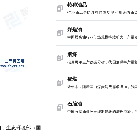
特种油品
特种油品是指具有特殊功能和用途的油
品，不同于一般油品。它们通过先进的炼
艺从特定优质原油中加工而成，主要用于
煤焦油
特定的市场需求。近年来，中国特种油品
中国煤焦油行业市场规模持续扩大，产量
需求量不断增长，2023年中国特种油品
增长。作为煤炭深加工的重要组成部分，
量达到1130万吨，同比小幅上涨3.0%。
油产量反映了煤炭资源的综合利用水平。
烟煤
国民经济持续发展，虽然未来特种油需求
来，随着煤炭行业的稳定发展和煤化工技
根据历年生产数据分析，我国烟煤年产量
结构性调整，但国内市场总量仍将维
进步，中国煤焦油产量保持在较高水平，
占据了国内原煤生产总量的60%左右，是
长。-特种油品是指具有特殊功能和用途
全球煤焦油产量的重要国家之一。根据行
煤炭生产行业最重要的产品之一。近年来
褐煤
类产品，不同于一般油品。它们通过先进
据，中国煤焦油年产量已达到一定规模，20
着国家经济发展，我国无论是工业生产还
化工艺从特定优质原油中加工而成，主要
近年来，随着国内煤炭消费需求增加，我
年我国煤焦油产量为2560万吨，同比202
民生活方面的煤炭消费需求都呈现日益增
满足特定的市场需求。近年来，中国特种
煤行业进口市场规模日益扩大。海关总署
略有下降。2022年产量有所回升，2023
势，因此，为保障市场煤炭供应稳定，国
行业需求量不断增长，2023年中国特种
显示，2023年，全国褐煤进口数量及进
石脑油
国煤焦油产量达2694万吨。未来，煤焦
煤等煤炭产品进口市场呈现日益扩大态势
需求量达到1130万吨，同比小幅上涨3.0
额分别为16314.22万吨、115.87亿美元
业将向高端化、精细化产品转型。此外，
中国石脑油供应呈现出显著的增长态势，
关数据显示，2024年1-7月，我国烟煤行
随着国民经济持续发展，虽然未来特种油
比增长率分别为25.18%、-6.08%；202
激烈的市场竞争和环保压力，我国煤焦油
持续攀升。根据国家统计局数据显示，20
口总量为16820.58万吨，同比增长30.64
面临结构性调整，但国内市场总量仍将维
1-7月，行业进口数量及进口金额分
正加速进行产业整合，通过兼并重组、淘
年1-4月，中国石脑油产量为2668万吨，
门，生态环境部（国
进口总金额为207.33亿美元，同比
长。
10028.47万吨、63.42亿美元，同比增
后产能等方式，优化资源配置，提高产业
增长21.13%。这一增长主要得益于一次装
6.77%。-根据历年生产数据分析，我国