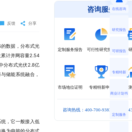
咨询服务
在线咨询
反馈
分享
研究报告
布的数据，分布式光
定制服务报告
可行性研究报告
精品
可研报告
计并网容量2.54
中分布式光伏2.8亿
专精特新
将与储能系统融合，
市场地位证明
专精特新申报
监
商业计划书
咨询热线：400-700-9383 010-6034
定制服务
系统，它一般接入低
转换为电能的分布式