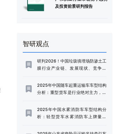
及投资前景研判报告
智研观点
研判2026！中国垃圾填埋场防渗土工
膜行业产业链、发展现状、竞争格
局、未来趋势：固废污染严管控时
代，防渗土工膜成为垃圾填埋场核心
2025年中国随车起重运输车车型结构
理
材料[图]
分析：重型货车是行业绝对主力，市
场占比高达97.44%[图]
2025年中国水雾消防车车型结构分
析：轻型货车水雾消防车上牌量为
238辆，占比85.92%[图]
2025年山东省危险品运输半挂牵引车