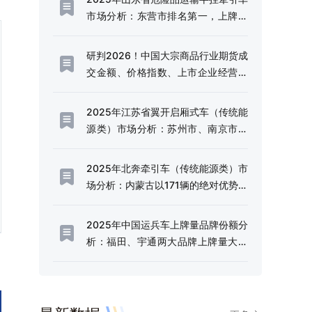
市场分析：东营市排名第一，上牌量
为752辆[图]
研判2026！中国大宗商品行业期货成
交金额、价格指数、上市企业经营分
析：贵金属领跑期货成交额，地缘缓
和叠加美元走强，6月内BPI回调
2025年江苏省翼开启厢式车（传统能
4.49%[图]
源类）市场分析：苏州市、南京市、
无锡市上牌量排名前三[图]
2025年北奔牵引车（传统能源类）市
场分析：内蒙古以171辆的绝对优势占
据主导地位[图]
2025年中国运兵车上牌量品牌份额分
析：福田、宇通两大品牌上牌量大幅
领先[图]