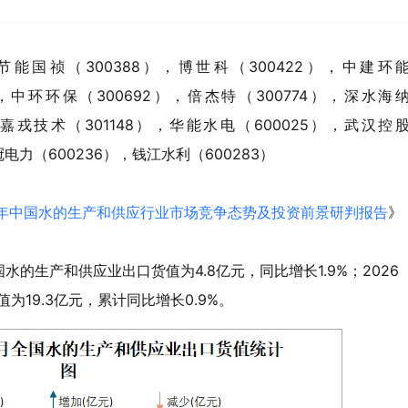
节能国祯（300388），博世科（300422），中建环
），中环环保（300692），倍杰特（300774），深水海
），嘉戎技术（301148），华能水电（600025），武汉控
冠电力（600236），钱江水利（600283）
年中国水的生产和供应行业市场竞争态势及投资前景研判报告
》
水的生产和供应业出口货值为4.8亿元，同比增长1.9%；2026
为19.3亿元，累计同比增长0.9%。