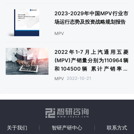
2023-2029年中国MPV行业市
场运行态势及投资战略规划报告
MPV
2022年1-7月上汽通用五菱
(MPV)产销量分别为110964辆
和104500辆 累计产销率为
94.17%
2022-10-21
MPV
关于我们
智研产研中心
联系方式