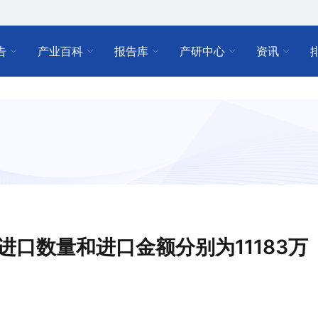
告
产业百科
报告库
产研中心
资讯
豆进口数量和进口金额分别为11183万