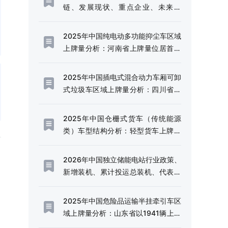
链、发展现状、重点企业、未来趋
势：行业需求边界不断延伸，市场规
模持续扩容[图]
2025年中国纯电动多功能抑尘车区域
上牌量分析：河南省上牌量位居首位
[图]
2025年中国插电式混合动力车厢可卸
式垃圾车区域上牌量分析：四川省上
牌量超120辆[图]
2025年中国仓栅式货车（传统能源
类）车型结构分析：轻型货车上牌量
超千辆[图]
2026年中国独立储能电站行业政策、
新增装机、累计投运总装机、代表企
业及趋势研判：利好政策频出，独立
储能电站迎来规模化发展的战略机遇
2025年中国危险品运输半挂牵引车区
期[图]
域上牌量分析：山东省以1941辆上牌
量、14.49%的份额稳居全国首位[图]