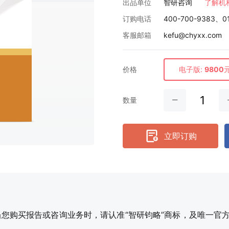
出品单位
智研咨询
了解机
订购电话
400-700-9383、0
客服邮箱
kefu@chyxx.com
价格
电子版:
9800
数量
立即订购
购买报告或咨询业务时，请认准“智研钧略”商标，及唯一官方网站智