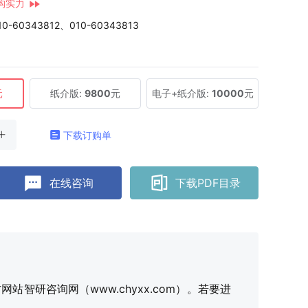
构实力
10-60343812、010-60343813
元
纸介版:
9800
元
电子+纸介版:
10000
元
下载订购单
在线咨询
下载PDF目录
研咨询网（www.chyxx.com）。若要进