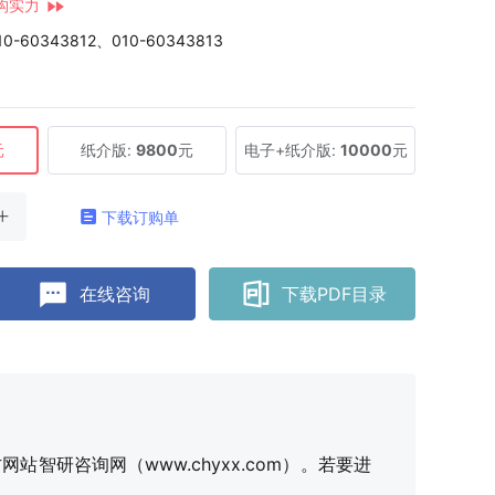
构实力
10-60343812、010-60343813
元
纸介版:
9800
元
电子+纸介版:
10000
元
下载订购单
在线咨询
下载PDF目录
研咨询网（www.chyxx.com）。若要进