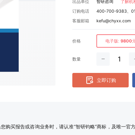
出品单位
智研咨询
了解机
订购电话
400-700-9383、0
客服邮箱
kefu@chyxx.com
价格
电子版:
9800
数量
立即订购
购买报告或咨询业务时，请认准“智研钧略”商标，及唯一官方网站智