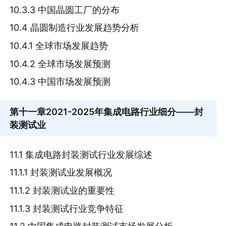
10.3.3 中国晶圆工厂的分布
10.4 晶圆制造行业发展趋势分析
10.4.1 全球市场发展趋势
10.4.2 全球市场发展预测
10.4.3 中国市场发展预测
第十一章
2021-2025年集成电路行业细分——封
装测试业
11.1 集成电路封装测试行业发展综述
11.1.1 封装测试业发展概况
11.1.2 封装测试业的重要性
11.1.3 封装测试行业竞争特征