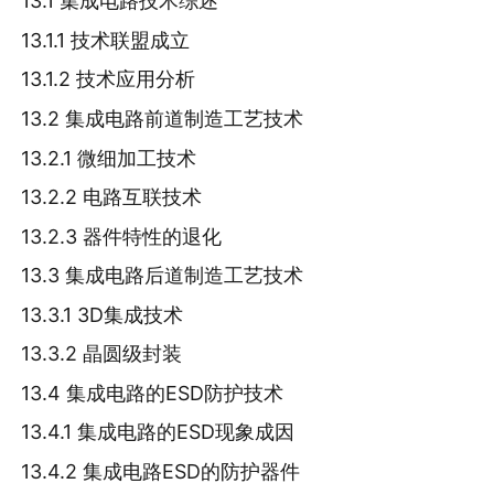
13.1 集成电路技术综述
13.1.1 技术联盟成立
13.1.2 技术应用分析
13.2 集成电路前道制造工艺技术
13.2.1 微细加工技术
13.2.2 电路互联技术
13.2.3 器件特性的退化
13.3 集成电路后道制造工艺技术
13.3.1 3D集成技术
13.3.2 晶圆级封装
13.4 集成电路的ESD防护技术
13.4.1 集成电路的ESD现象成因
13.4.2 集成电路ESD的防护器件