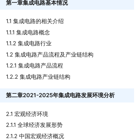
第一章
集成电路基本情况
1.1 集成电路的相关介绍
1.1.1 集成电路概念
1.1.2 集成电路行业
1.2 集成电路产品流程及产业链结构
1.2.1 集成电路产品流程
1.2.2 集成电路产业链结构
第二章
2021-2025年集成电路发展环境分析
2.1 宏观经济环境
2.1.1 全球经济发展形势
2.1.2 中国宏观经济概况