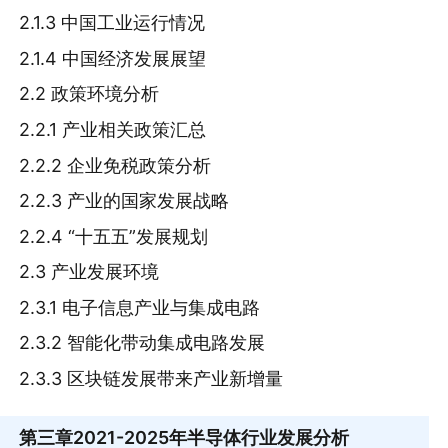
2.1.3 中国工业运行情况
2.1.4 中国经济发展展望
2.2 政策环境分析
2.2.1 产业相关政策汇总
2.2.2 企业免税政策分析
2.2.3 产业的国家发展战略
2.2.4 “十五五”发展规划
2.3 产业发展环境
2.3.1 电子信息产业与集成电路
2.3.2 智能化带动集成电路发展
2.3.3 区块链发展带来产业新增量
第三章
2021-2025年半导体行业发展分析