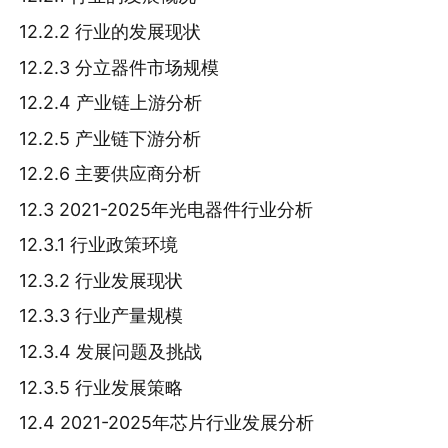
12.2.2 行业的发展现状
12.2.3 分立器件市场规模
12.2.4 产业链上游分析
12.2.5 产业链下游分析
12.2.6 主要供应商分析
12.3 2021-2025年光电器件行业分析
12.3.1 行业政策环境
12.3.2 行业发展现状
12.3.3 行业产量规模
12.3.4 发展问题及挑战
12.3.5 行业发展策略
12.4 2021-2025年芯片行业发展分析