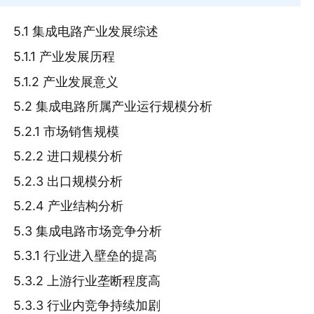
5.1 集成电路产业发展综述
5.1.1 产业发展历程
5.1.2 产业发展意义
5.2 集成电路所属产业运行规模分析
5.2.1 市场销售规模
5.2.2 进口规模分析
5.2.3 出口规模分析
5.2.4 产业结构分析
5.3 集成电路市场竞争分析
5.3.1 行业进入壁垒的提高
5.3.2 上游行业垄断程度高
5.3.3 行业内竞争持续加剧