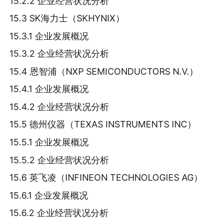
15.2.2 企业经营状况分析
15.3 SK海力士（SKHYNIX）
15.3.1 企业发展概况
15.3.2 企业经营状况分析
15.4 恩智浦（NXP SEMICONDUCTORS N.V.）
15.4.1 企业发展概况
15.4.2 企业经营状况分析
15.5 德州仪器（TEXAS INSTRUMENTS INC）
15.5.1 企业发展概况
15.5.2 企业经营状况分析
15.6 英飞凌（INFINEON TECHNOLOGIES AG）
15.6.1 企业发展概况
15.6.2 企业经营状况分析