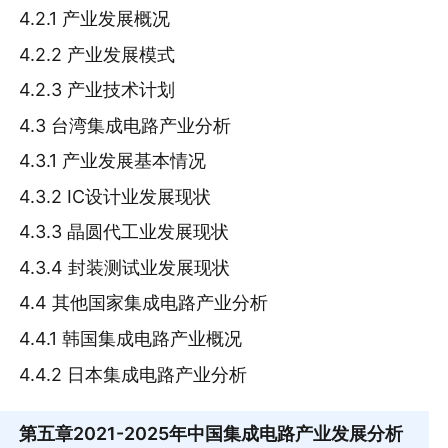
4.2.1 产业发展概况
4.2.2 产业发展模式
4.2.3 产业技术计划
4.3 台湾集成电路产业分析
4.3.1 产业发展基本情况
4.3.2 IC设计业发展现状
4.3.3 晶圆代工业发展现状
4.3.4 封装测试业发展现状
4.4 其他国家集成电路产业分析
4.4.1 韩国集成电路产业概况
4.4.2 日本集成电路产业分析
第五章
2021-2025年中国集成电路产业发展分析