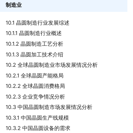
制造业
10.1 晶圆制造行业发展综述
10.1.1 晶圆制造行业概述
10.1.2 晶圆制造工艺分析
10.1.3 晶圆加工技术介绍
10.2 全球晶圆制造业市场发展情况分析
10.2.1 全球晶圆产能格局
10.2.2 全球晶圆消费格局
10.2.3 企业竞争情况分析
10.3 中国晶圆制造市场发展情况分析
10.3.1 中国晶圆生产线规模
10.3.2 中国晶圆设备的需求