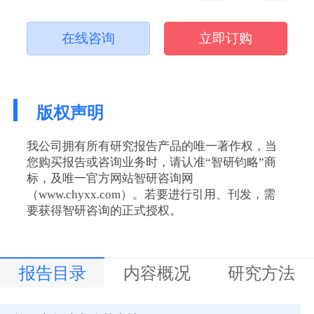
在线咨询
立即订购
版权声明
我公司拥有所有研究报告产品的唯一著作权，当
您购买报告或咨询业务时，请认准“智研钧略”商
标，及唯一官方网站智研咨询网
（www.chyxx.com）。若要进行引用、刊发，需
要获得智研咨询的正式授权。
报告目录
内容概况
研究方法