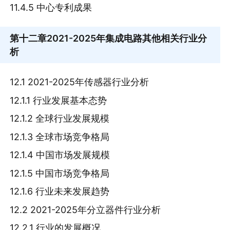
11.4.5 中心专利成果
第十二章
2021-2025年集成电路其他相关行业分
析
12.1 2021-2025年传感器行业分析
12.1.1 行业发展基本态势
12.1.2 全球行业发展规模
12.1.3 全球市场竞争格局
12.1.4 中国市场发展规模
12.1.5 中国市场竞争格局
12.1.6 行业未来发展趋势
12.2 2021-2025年分立器件行业分析
12.2.1 行业的发展概况