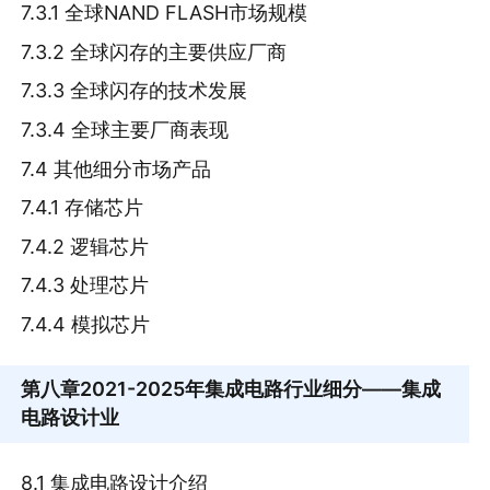
7.3.1 全球NAND FLASH市场规模
7.3.2 全球闪存的主要供应厂商
7.3.3 全球闪存的技术发展
7.3.4 全球主要厂商表现
7.4 其他细分市场产品
7.4.1 存储芯片
7.4.2 逻辑芯片
7.4.3 处理芯片
7.4.4 模拟芯片
第八章
2021-2025年集成电路行业细分——集成
电路设计业
8.1 集成电路设计介绍