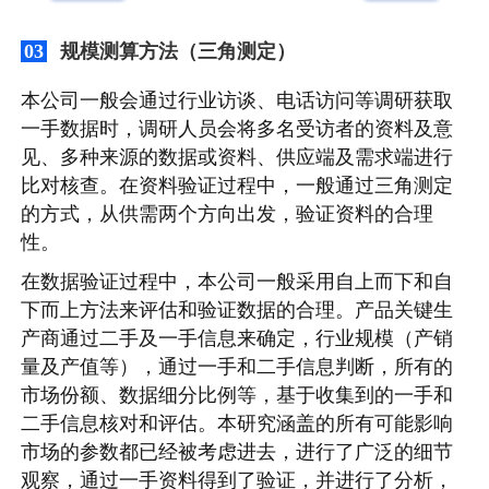
规模测算方法（三角测定）
03
本公司一般会通过行业访谈、电话访问等调研获取
一手数据时，调研人员会将多名受访者的资料及意
见、多种来源的数据或资料、供应端及需求端进行
比对核查。在资料验证过程中，一般通过三角测定
的方式，从供需两个方向出发，验证资料的合理
性。
在数据验证过程中，本公司一般采用自上而下和自
下而上方法来评估和验证数据的合理。产品关键生
产商通过二手及一手信息来确定，行业规模（产销
量及产值等），通过一手和二手信息判断，所有的
市场份额、数据细分比例等，基于收集到的一手和
二手信息核对和评估。本研究涵盖的所有可能影响
市场的参数都已经被考虑进去，进行了广泛的细节
观察，通过一手资料得到了验证，并进行了分析，