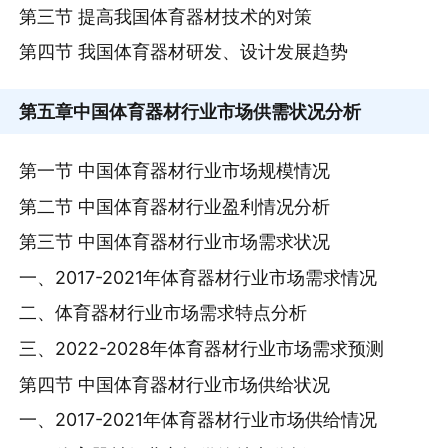
第三节 提高我国体育器材技术的对策
第四节 我国体育器材研发、设计发展趋势
第五章
中国体育器材行业市场供需状况分析
第一节 中国体育器材行业市场规模情况
第二节 中国体育器材行业盈利情况分析
第三节 中国体育器材行业市场需求状况
一、2017-2021年体育器材行业市场需求情况
二、体育器材行业市场需求特点分析
三、2022-2028年体育器材行业市场需求预测
第四节 中国体育器材行业市场供给状况
一、2017-2021年体育器材行业市场供给情况