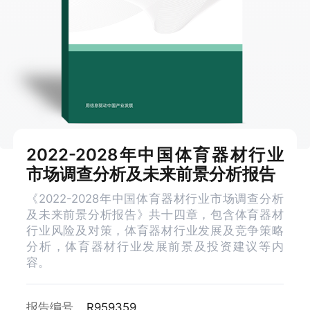
2022-2028年中国体育器材行业
市场调查分析及未来前景分析报告
《2022-2028年中国体育器材行业市场调查分析
及未来前景分析报告》共十四章，包含体育器材
行业风险及对策，体育器材行业发展及竞争策略
分析，体育器材行业发展前景及投资建议等内
容。
报告编号
R959359