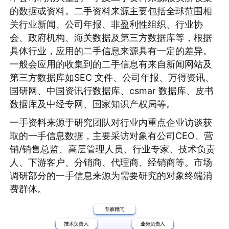
的数据或资料。二手资料来源主要包括全球范围相
关行业新闻、公司年报、非盈利性组织、行业协
会、政府机构、海关数据及第三方数据库等，根据
具体行业，应用的二手信息来源具有一定的差异。
一般会应用的收集到的二手信息有来自新闻网站及
第三方数据库如SEC 文件、公司年报、万得资讯、
国研网、中国资讯行数据库、csmar 数据库、皮书
数据库及中经专网、国家知识产权局等。
一手资料来源于研究团队对行业内重点企业访谈获
取的一手信息数据，主要采访对象有公司CEO、营
销/销售总监、高层管理人员、行业专家、技术负责
人、下游客户、分销商、代理商、经销商等。市场
调研部分的一手信息来源为需要研究的对象终端消
费群体。