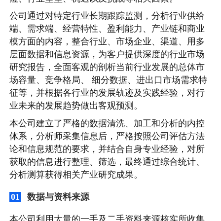
公司通过对特定行业长期跟踪监测，分析行业供给
端、需求端、经营特性、盈利能力、产业链和商业
模方面的内容，整合行业、市场企业、渠道、用多
层面数据和信息资源，为客户提供深度的行业市场
研究报告，全面客观的剖析当前行业发展的总体市
场容量、竞争格局、 细分数据、进出口市场需求特
征等，并根据各行业的发展轨迹及实践经验，对行
业未来的发展趋势做出客观预测。
本公司建立了严格的数据清洗、加工和分析的内控
体系，分析师采集信息后，严格按照公司评估方法
论和信息规范的要求，并结合自身专业经验，对所
获取的信息进行整理、筛选，最终通过综合统计、
分析测算获得相关产业研究成果。
数据与资料来源
01
本公司利用大量的一手及二手资料来源核实所收集