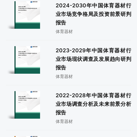
2024-2030年中国体育器材行
业市场竞争格局及投资前景研判
报告
体育器材
2023-2029年中国体育器材行
业市场现状调查及发展趋向研判
报告
体育器材
2022-2028年中国体育器材行
业市场调查分析及未来前景分析
报告
体育器材