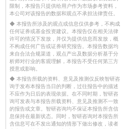
限制，本报告只提供给用户作为市场参考资料，
本公司对该报告的数据和观点不承担法律责任。
◆ 本报告所涉及的观点或信息仅供参考，不构成
任何证券或基金投资建议。本报告仅在相关法律
许可的情况下发放，并仅为提供信息而发放，概
不构成任何广告或证券研究报告。本报告数据均
来自合法合规渠道，观点产出及数据分析基于分
析师对行业的客观理解，本报告不受任何第三方
授意或影响。
◆ 本报告所载的资料、意见及推测仅反映智研咨
询于发布本报告当日的判断，过往报告中的描述
不应作为日后的表现依据。在不同时期，智研咨
询可发表与本报告所载资料、意见及推测不一致
的报告或文章。智研咨询均不保证本报告所含信
息保持在最新状态。同时，智研咨询对本报告所
含信息可在不发出通知的情形下做出修改，读者