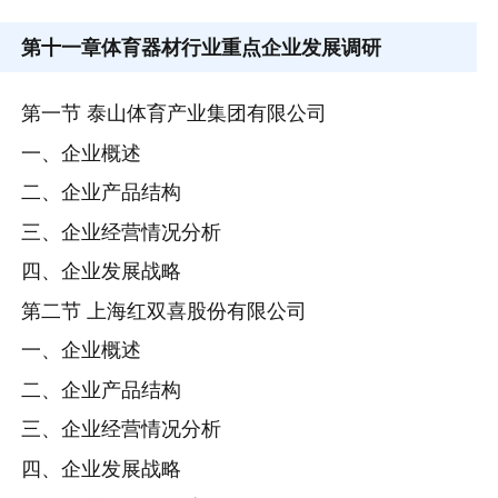
第十一章
体育器材行业重点企业发展调研
第一节 泰山体育产业集团有限公司
一、企业概述
二、企业产品结构
三、企业经营情况分析
四、企业发展战略
第二节 上海红双喜股份有限公司
一、企业概述
二、企业产品结构
三、企业经营情况分析
四、企业发展战略