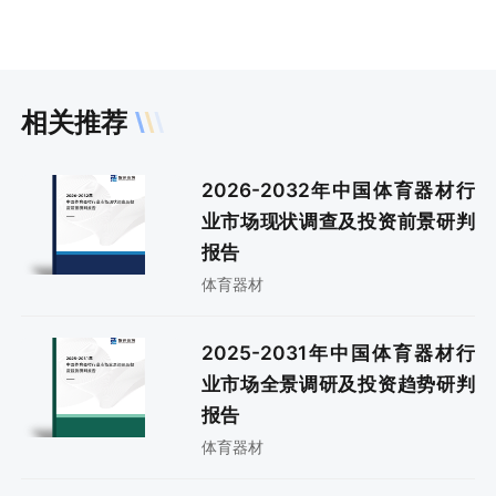
相关推荐
2026-2032年中国体育器材行
业市场现状调查及投资前景研判
报告
体育器材
2025-2031年中国体育器材行
业市场全景调研及投资趋势研判
报告
体育器材