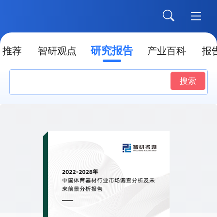
研究报告
推荐
智研观点
产业百科
报
搜索