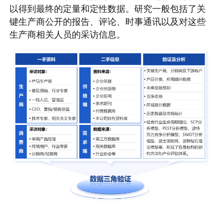
以得到最终的定量和定性数据。研究一般包括了关
键生产商公开的报告、评论、时事通讯以及对这些
生产商相关人员的采访信息。