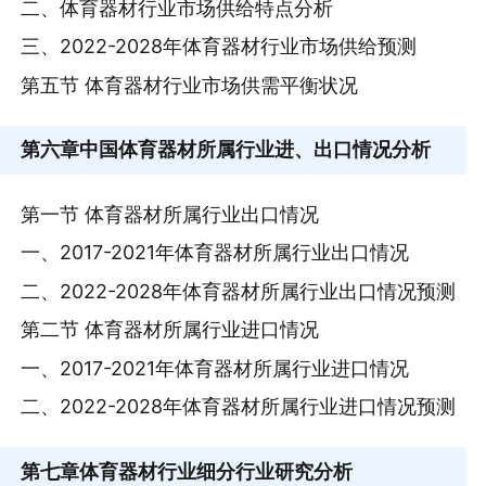
二、体育器材行业市场供给特点分析
三、2022-2028年体育器材行业市场供给预测
第五节 体育器材行业市场供需平衡状况
第六章
中国体育器材所属行业进、出口情况分析
第一节 体育器材所属行业出口情况
一、2017-2021年体育器材所属行业出口情况
二、2022-2028年体育器材所属行业出口情况预测
第二节 体育器材所属行业进口情况
一、2017-2021年体育器材所属行业进口情况
二、2022-2028年体育器材所属行业进口情况预测
第七章
体育器材行业细分行业研究分析