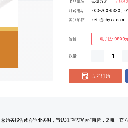
出品单位
智研咨询
了解机
订购电话
400-700-9383、0
客服邮箱
kefu@chyxx.com
价格
电子版:
9800
数量
立即订购
购买报告或咨询业务时，请认准“智研钧略”商标，及唯一官方网站智