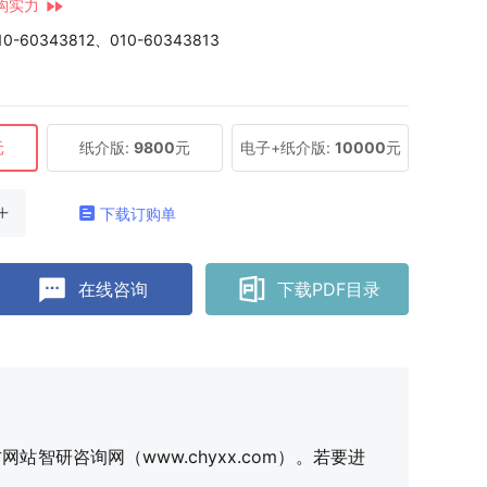
构实力
10-60343812、010-60343813
元
纸介版:
9800
元
电子+纸介版:
10000
元
下载订购单
在线咨询
下载PDF目录
研咨询网（www.chyxx.com）。若要进