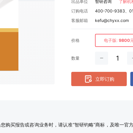
出品单位
智研咨询
了解机
订购电话
400-700-9383、0
客服邮箱
kefu@chyxx.com
价格
电子版:
9800
数量
立即订购
购买报告或咨询业务时，请认准“智研钧略”商标，及唯一官方网站智