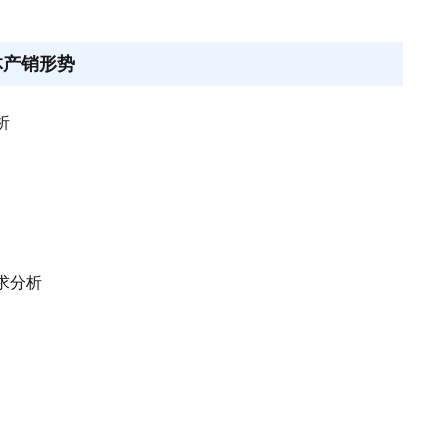
体产销形势
析
求分析