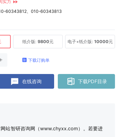
构实力
10-60343812、010-60343813
元
纸介版:
9800
元
电子+纸介版:
10000
元
下载订购单
在线咨询
下载PDF目录
研咨询网（www.chyxx.com）。若要进