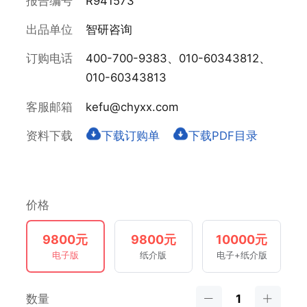
报告编号
R941573
出品单位
智研咨询
订购电话
400-700-9383、010-60343812、
010-60343813
客服邮箱
kefu@chyxx.com
资料下载
下载订购单
下载PDF目录
价格
9800元
9800元
10000元
电子版
纸介版
电子+纸介版
数量