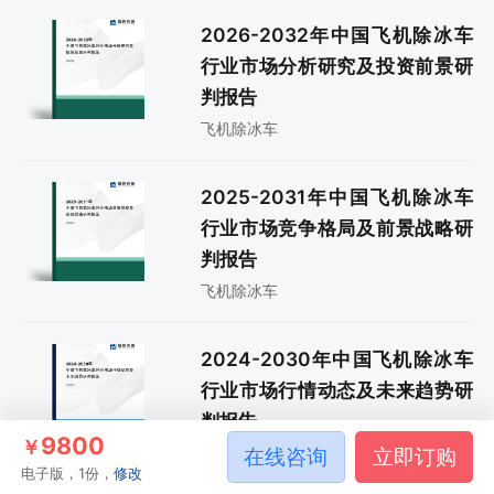
2026-2032年中国飞机除冰车
行业市场分析研究及投资前景研
判报告
飞机除冰车
2025-2031年中国飞机除冰车
行业市场竞争格局及前景战略研
判报告
飞机除冰车
2024-2030年中国飞机除冰车
行业市场行情动态及未来趋势研
判报告
9800
￥
在线咨询
立即订购
飞机除冰车
电子版，1份，
修改