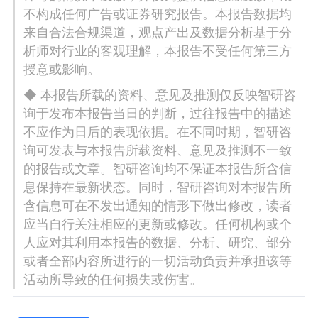
不构成任何广告或证券研究报告。本报告数据均
来自合法合规渠道，观点产出及数据分析基于分
析师对行业的客观理解，本报告不受任何第三方
授意或影响。
◆ 本报告所载的资料、意见及推测仅反映智研咨
询于发布本报告当日的判断，过往报告中的描述
不应作为日后的表现依据。在不同时期，智研咨
询可发表与本报告所载资料、意见及推测不一致
的报告或文章。智研咨询均不保证本报告所含信
息保持在最新状态。同时，智研咨询对本报告所
含信息可在不发出通知的情形下做出修改，读者
应当自行关注相应的更新或修改。任何机构或个
人应对其利用本报告的数据、分析、研究、部分
或者全部内容所进行的一切活动负责并承担该等
活动所导致的任何损失或伤害。