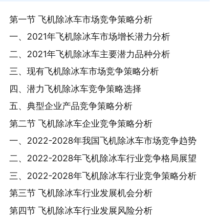
第一节 飞机除冰车市场竞争策略分析
一、2021年飞机除冰车市场增长潜力分析
二、2021年飞机除冰车主要潜力品种分析
三、现有飞机除冰车市场竞争策略分析
四、潜力飞机除冰车竞争策略选择
五、典型企业产品竞争策略分析
第二节 飞机除冰车企业竞争策略分析
一、2022-2028年我国飞机除冰车市场竞争趋势
二、2022-2028年飞机除冰车行业竞争格局展望
三、2022-2028年飞机除冰车行业竞争策略分析
第三节 飞机除冰车行业发展机会分析
第四节 飞机除冰车行业发展风险分析