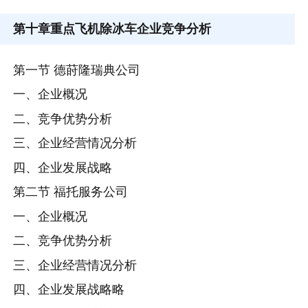
第十章
重点飞机除冰车企业竞争分析
第一节 德莳隆瑞典公司
一、企业概况
二、竞争优势分析
三、企业经营情况分析
四、企业发展战略
第二节 福托服务公司
一、企业概况
二、竞争优势分析
三、企业经营情况分析
四、企业发展战略略