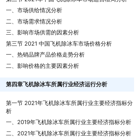
一、市场供给情况分析
二、市场需求情况分析
三、影响市场供需的因素分析
第三节 2021 中国飞机除冰车市场价格分析
一、热销品牌产品价格走势分析
二、影响价格的主要因素分析
第四章
飞机除冰车所属行业经济运行分析
第一节 2021年飞机除冰车所属行业主要经济指标分
析
一、2019年飞机除冰车所属行业主要经济指标分析
二、2021年飞机除冰车所属行业主要经济指标分析