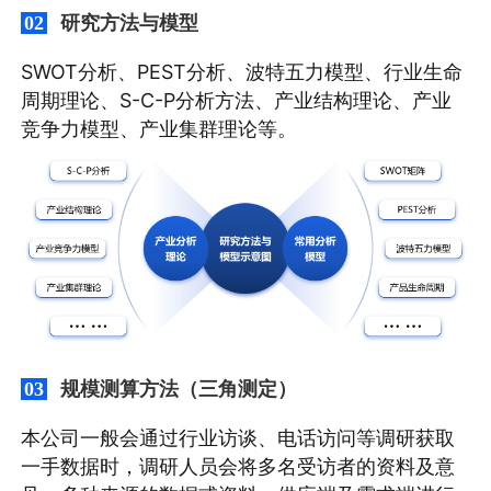
研究方法与模型
02
SWOT分析、PEST分析、波特五力模型、行业生命
周期理论、S-C-P分析方法、产业结构理论、产业
竞争力模型、产业集群理论等。
规模测算方法（三角测定）
03
本公司一般会通过行业访谈、电话访问等调研获取
一手数据时，调研人员会将多名受访者的资料及意