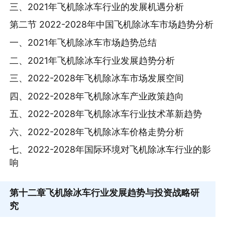
三、2021年飞机除冰车行业的发展机遇分析
第二节 2022-2028年中国飞机除冰车市场趋势分析
一、2021年飞机除冰车市场趋势总结
二、2021年飞机除冰车行业发展趋势分析
三、2022-2028年飞机除冰车市场发展空间
四、2022-2028年飞机除冰车产业政策趋向
五、2022-2028年飞机除冰车行业技术革新趋势
六、2022-2028年飞机除冰车价格走势分析
七、2022-2028年国际环境对飞机除冰车行业的影
响
第十二章
飞机除冰车行业发展趋势与投资战略研
究