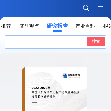
研究报告
推荐
智研观点
产业百科
报
搜索