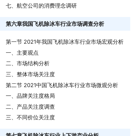
七、航空公司的消费理念调研
第六章
我国飞机除冰车行业市场调查分析
第一节 2021年我国飞机除冰车行业市场宏观分析
一、主要观点
二、市场结构分析
三、整体市场关注度
第二节 2021中国飞机除冰车行业市场微观分析
一、品牌关注度格局
二、产品关注度调查
三、不同价位关注度
第七章
飞机除冰车行业上下游产业分析