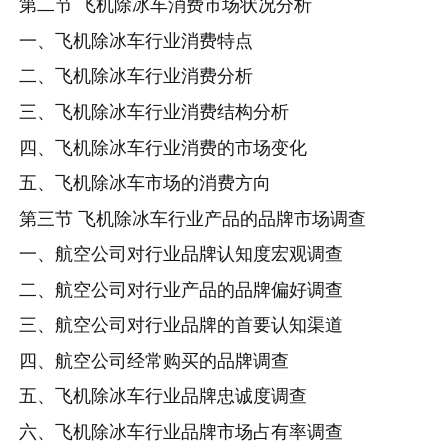
第二节 飞机除冰车消费市场状况分析
一、飞机除冰车行业消费特点
二、飞机除冰车行业消费分析
三、飞机除冰车行业消费结构分析
四、飞机除冰车行业消费的市场变化
五、飞机除冰车市场的消费方向
第三节 飞机除冰车行业产品的品牌市场调查
一、航空公司对行业品牌认知度宏观调查
二、航空公司对行业产品的品牌偏好调查
三、航空公司对行业品牌的首要认知渠道
四、航空公司经常购买的品牌调查
五、飞机除冰车行业品牌忠诚度调查
六、飞机除冰车行业品牌市场占有率调查