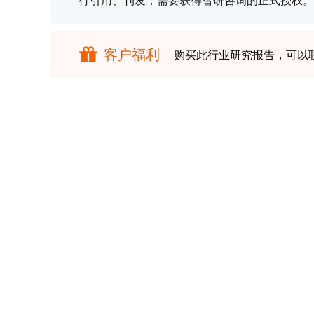
行引用、刊发，需要获得智研咨询的正式授权。
客户福利
购买此行业研究报告，可以
报告目录
研究方法
内容概况
智研咨询发布的《2022-2028年中国塑
先介绍了塑料树脂行业市场发展环境、塑料
的现状，然后介绍了塑料树脂市场竞争格局
后分析了塑料树脂行业发展趋势与投资预测
树脂行业，本报告是您不可或缺的重要工具