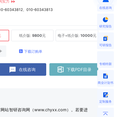
构实力
在线咨询
10-60343812、010-60343813
研究报告
元
纸介版:
9800
元
电子+纸介版:
10000
元
可研报告
下载订购单
专精特新
在线咨询
下载PDF目录
商业计划书
定制服务
研咨询网（www.chyxx.com）。若要进