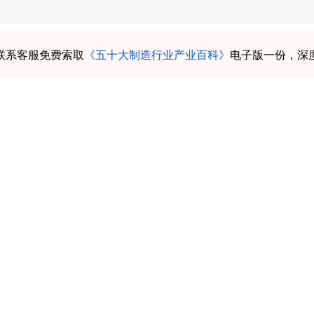
联系客服免费索取
《五十大制造行业产业百科》
电子版一份，深
料树脂行业市场全景评估及发展前景展望报告》共十四章。首
树脂整体运行态势等，接着分析了塑料树脂行业市场运行
。随后，报告对塑料树脂做了重点企业经营状况分析，最
。您若想对塑料树脂产业有个系统的了解或者想投资塑料
。