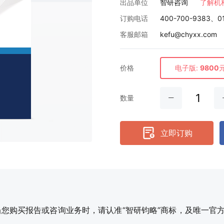
出品单位
智研咨询
了解机
订购电话
400-700-9383、0
欢迎咨询
智研咨询专业团队为您服务
客服邮箱
kefu@chyxx.com
请问有什么可以帮您？
价格
电子版:
9800
数量
立即订购
购买报告或咨询业务时，请认准“智研钧略”商标，及唯一官方网站智