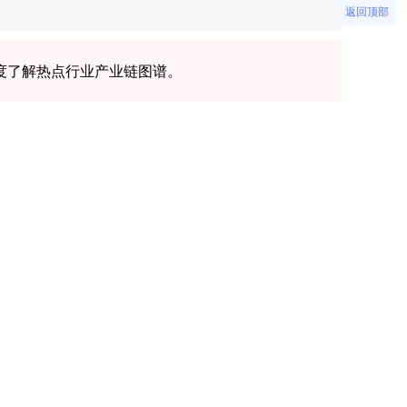
返回顶部
度了解热点行业产业链图谱。
智研的优势
品质保证
智研咨询2008年成立于首都北京，具有18年产业
咨询经验。公司已发展成为一家以产业研究为主
辐射多项服务领域的综合产业研究咨询机构。
客户好评
智研咨询目前累计服务客户上万家，客户覆盖全
球，得到客户一致好评。
精益求精
智研咨询精益求精地完善研究方法，用专业和科