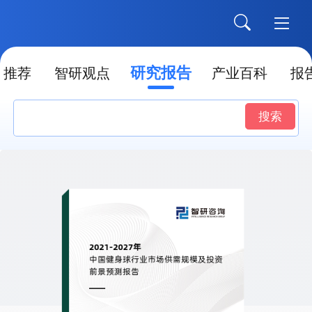
研究报告
推荐
智研观点
产业百科
报
搜索