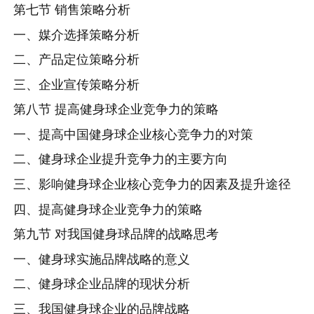
第七节 销售策略分析
一、媒介选择策略分析
二、产品定位策略分析
三、企业宣传策略分析
第八节 提高健身球企业竞争力的策略
一、提高中国健身球企业核心竞争力的对策
二、健身球企业提升竞争力的主要方向
三、影响健身球企业核心竞争力的因素及提升途径
四、提高健身球企业竞争力的策略
第九节 对我国健身球品牌的战略思考
一、健身球实施品牌战略的意义
二、健身球企业品牌的现状分析
三、我国健身球企业的品牌战略