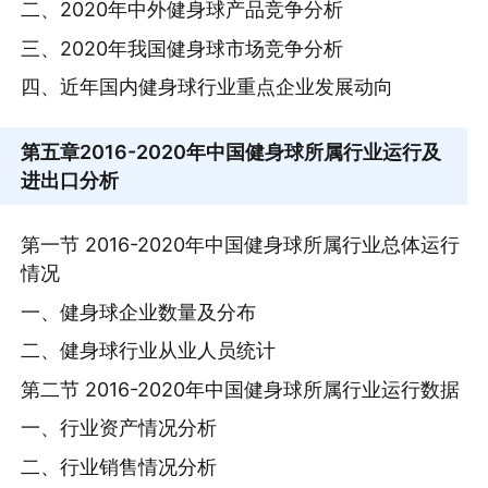
二、2020年中外健身球产品竞争分析
三、2020年我国健身球市场竞争分析
四、近年国内健身球行业重点企业发展动向
第五章
2016-2020年中国健身球所属行业运行及
进出口分析
第一节 2016-2020年中国健身球所属行业总体运行
情况
一、健身球企业数量及分布
二、健身球行业从业人员统计
第二节 2016-2020年中国健身球所属行业运行数据
一、行业资产情况分析
二、行业销售情况分析