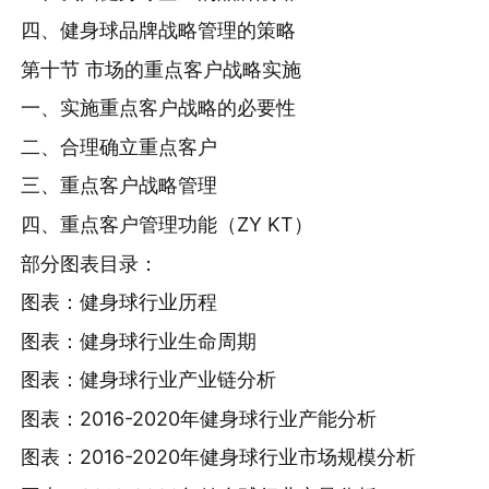
四、健身球品牌战略管理的策略
第十节 市场的重点客户战略实施
一、实施重点客户战略的必要性
二、合理确立重点客户
三、重点客户战略管理
四、重点客户管理功能（ZY KT）
部分图表目录：
图表：健身球行业历程
图表：健身球行业生命周期
图表：健身球行业产业链分析
图表：2016-2020年健身球行业产能分析
图表：2016-2020年健身球行业市场规模分析