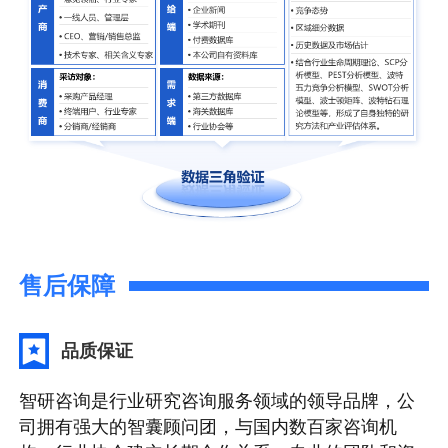
售后保障
品质保证
智研咨询是行业研究咨询服务领域的领导品牌，公
司拥有强大的智囊顾问团，与国内数百家咨询机