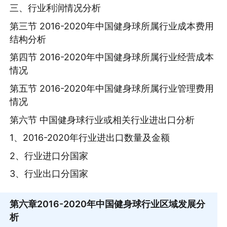
三、行业利润情况分析
第三节 2016-2020年中国健身球所属行业成本费用
结构分析
第四节 2016-2020年中国健身球所属行业经营成本
情况
第五节 2016-2020年中国健身球所属行业管理费用
情况
第六节 中国健身球行业或相关行业进出口分析
1、2016-2020年行业进出口数量及金额
2、行业进口分国家
3、行业出口分国家
第六章
2016-2020年中国健身球行业区域发展分
析