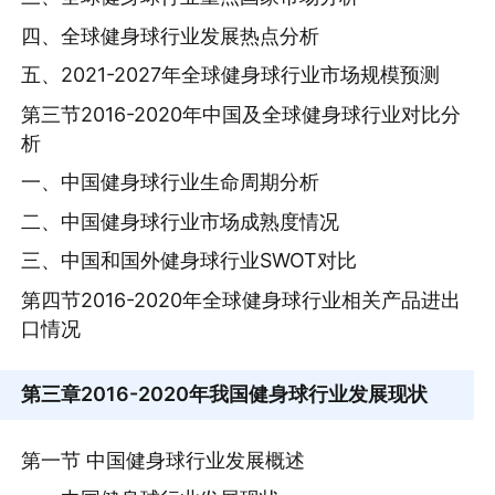
四、全球健身球行业发展热点分析
五、2021-2027年全球健身球行业市场规模预测
第三节2016-2020年中国及全球健身球行业对比分
析
一、中国健身球行业生命周期分析
二、中国健身球行业市场成熟度情况
三、中国和国外健身球行业SWOT对比
第四节2016-2020年全球健身球行业相关产品进出
口情况
第三章
2016-2020年我国健身球行业发展现状
第一节 中国健身球行业发展概述