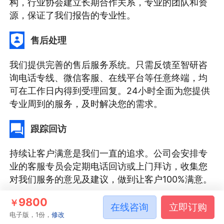
构，行业协会建立长期合作关系，专业的团队和资
源，保证了我们报告的专业性。
售后处理
我们提供完善的售后服务系统。只需反馈至智研咨
询电话专线、微信客服、在线平台等任意终端，均
可在工作日内得到受理回复。24小时全面为您提供
专业周到的服务，及时解决您的需求。
跟踪回访
持续让客户满意是我们一直的追求。公司会安排专
业的客服专员会定期电话回访或上门拜访，收集您
对我们服务的意见及建议，做到让客户100%满意。
9800
￥
在线咨询
立即订购
如果您有其他需求，请点击
定制服务咨询
电子版，1份，
修改