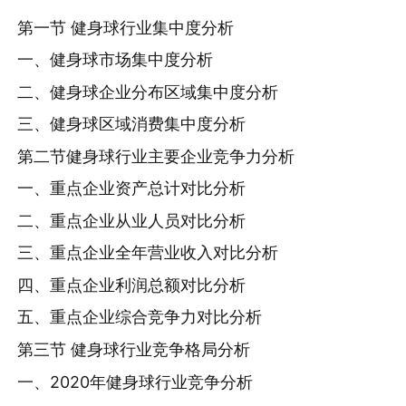
第一节 健身球行业集中度分析
一、健身球市场集中度分析
二、健身球企业分布区域集中度分析
三、健身球区域消费集中度分析
第二节健身球行业主要企业竞争力分析
一、重点企业资产总计对比分析
二、重点企业从业人员对比分析
三、重点企业全年营业收入对比分析
四、重点企业利润总额对比分析
五、重点企业综合竞争力对比分析
第三节 健身球行业竞争格局分析
一、2020年健身球行业竞争分析