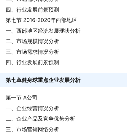
四、行业发展前景预测
第七节 2016-2020年西部地区
一、西部地区经济发展现状分析
二、市场规模情况分析
三、市场需求情况分析
四、行业发展前景预测
第七章
健身球重点企业发展分析
第一节 A公司
一、企业经营情况分析
二、企业产品及竞争优势分析
三、市场营销网络分析