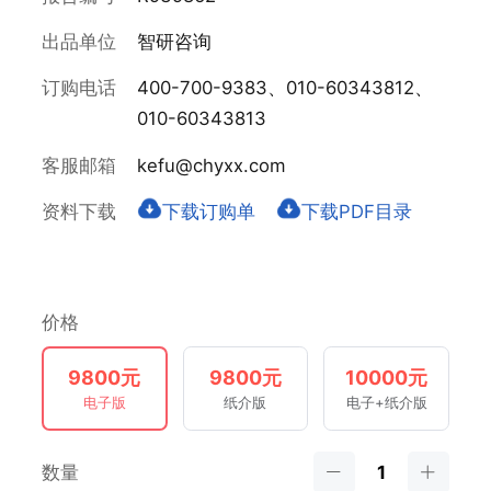
出品单位
智研咨询
订购电话
400-700-9383、010-60343812、
010-60343813
客服邮箱
kefu@chyxx.com
资料下载
下载订购单
下载PDF目录
价格
9800元
9800元
10000元
电子版
纸介版
电子+纸介版
数量