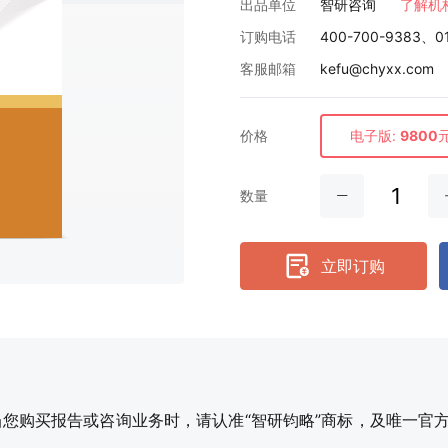
出品单位
智研咨询
了解机
订购电话
400-700-9383、0
客服邮箱
kefu@chyxx.com
价格
电子版:
9800
数量
立即订购
购买报告或咨询业务时，请认准“智研钧略”商标，及唯一官方网站智