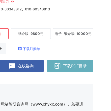
构实力
10-60343812、010-60343813
元
纸介版:
9800
元
电子+纸介版:
10000
元
下载订购单
在线咨询
下载PDF目录
研咨询网（www.chyxx.com）。若要进