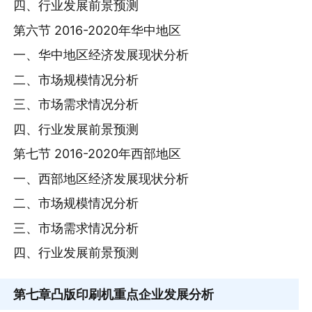
四、行业发展前景预测
第六节 2016-2020年华中地区
一、华中地区经济发展现状分析
二、市场规模情况分析
三、市场需求情况分析
四、行业发展前景预测
第七节 2016-2020年西部地区
一、西部地区经济发展现状分析
二、市场规模情况分析
三、市场需求情况分析
四、行业发展前景预测
第七章
凸版印刷机重点企业发展分析