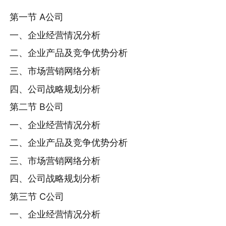
第一节 A公司
一、企业经营情况分析
二、企业产品及竞争优势分析
三、市场营销网络分析
四、公司战略规划分析
第二节 B公司
一、企业经营情况分析
二、企业产品及竞争优势分析
三、市场营销网络分析
四、公司战略规划分析
第三节 C公司
一、企业经营情况分析