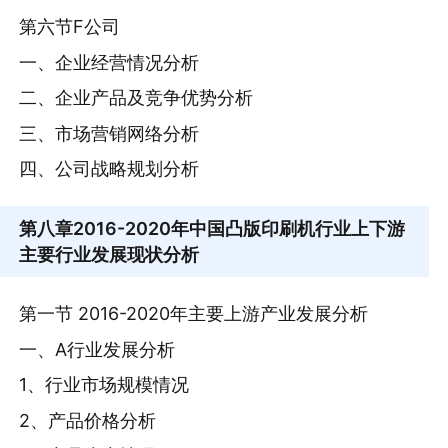
第六节F公司
一、企业经营情况分析
二、企业产品及竞争优势分析
三、市场营销网络分析
四、公司战略规划分析
第八章
2016-2020年中国凸版印刷机行业上下游
主要行业发展现状分析
第一节 2016-2020年主要上游产业发展分析
一、A行业发展分析
1、行业市场规模情况
2、产品价格分析