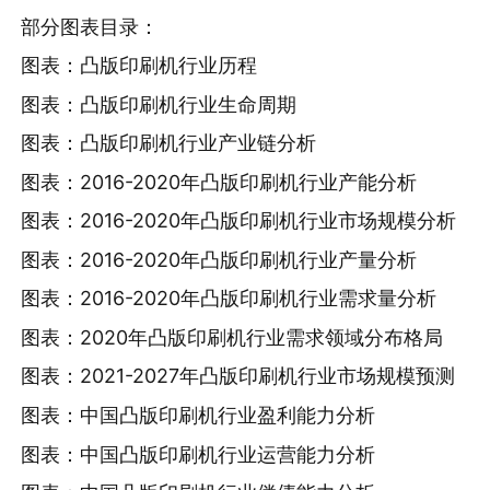
部分图表目录：
图表：凸版印刷机行业历程
图表：凸版印刷机行业生命周期
图表：凸版印刷机行业产业链分析
图表：2016-2020年凸版印刷机行业产能分析
图表：2016-2020年凸版印刷机行业市场规模分析
图表：2016-2020年凸版印刷机行业产量分析
图表：2016-2020年凸版印刷机行业需求量分析
图表：2020年凸版印刷机行业需求领域分布格局
图表：2021-2027年凸版印刷机行业市场规模预测
图表：中国凸版印刷机行业盈利能力分析
图表：中国凸版印刷机行业运营能力分析