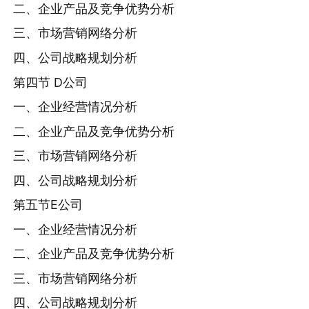
二、企业产品及竞争优势分析
三、市场营销网络分析
四、公司战略规划分析
第四节 D公司
一、企业经营情况分析
二、企业产品及竞争优势分析
三、市场营销网络分析
四、公司战略规划分析
第五节E公司
一、企业经营情况分析
二、企业产品及竞争优势分析
三、市场营销网络分析
四、公司战略规划分析