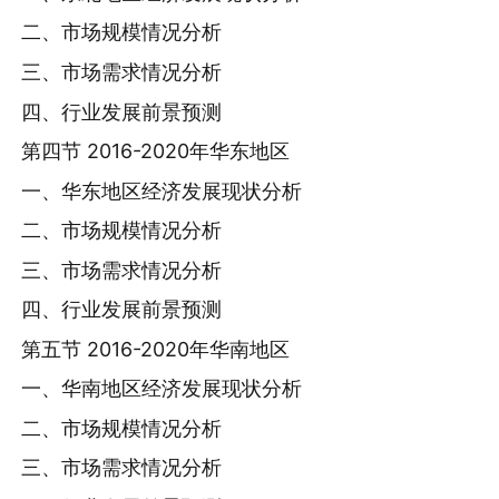
二、市场规模情况分析
三、市场需求情况分析
四、行业发展前景预测
第四节 2016-2020年华东地区
一、华东地区经济发展现状分析
二、市场规模情况分析
三、市场需求情况分析
四、行业发展前景预测
第五节 2016-2020年华南地区
一、华南地区经济发展现状分析
二、市场规模情况分析
三、市场需求情况分析