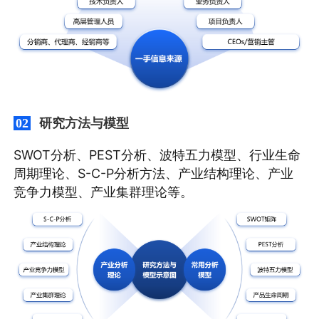
研究方法与模型
02
SWOT分析、PEST分析、波特五力模型、行业生命
周期理论、S-C-P分析方法、产业结构理论、产业
竞争力模型、产业集群理论等。