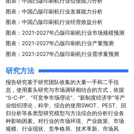
图表：中国凸版印刷机行业偿债能力分析
图表：中国凸版印刷机行业发展能力分析
图表：中国凸版印刷机行业经营效益分析
图表：2021-2027年凸版印刷机行业市场规模预测
图表：2021-2027年凸版印刷机行业产量预测
图表：2021-2027年凸版印刷机行业需求量预测
研究方法
报告研究基于研究团队收集的大量一手和二手信
息，使用案头研究与市场调研相结合的方式，依据
“S-C-P”、“可竞争市场理论”、“新制度经济学”等产
业组织理论，科学、综合的使用SWOT、PEST、回
归分析等各类型研究模型与方法综合的分析行业各
种影响因素。对行业的市场环境、产业政策、市场
规模、行业现状、竞争格局、技术革新、市场风