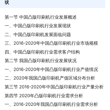
状
第一节 中国凸版印刷机行业发展概述
一、中国凸版印刷机行业发展现状
二、中国凸版印刷机发展面临问题
三、2016-2020年中国凸版印刷机行业市场规模
四、中国凸版印刷机行业需求客户结构
第二节 我国凸版印刷机行业发展状况
一、2016-2020年中国凸版印刷机行业产值情况
二、2020年我国凸版印刷机产值区域分布分析
第三节 2016-2020年中国凸版印刷机行业产量分析
第四节 2020年凸版印刷机行业需求分析
一、2016-2020年我国凸版印刷机行业需求分析