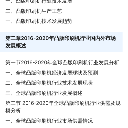
一、凸版印刷机行业技术发展
二、凸版印刷机生产工艺
一、凸版印刷机技术发展趋势
第二章
2016-2020年凸版印刷机行业国内外市场
发展概述
第一节2016-2020年全球凸版印刷机行业发展分析
一、全球凸版印刷机经济发展现状及预测
二、全球凸版印刷机行业技术发展现状
三、全球凸版印刷机行业发展概述
第二节 2016-2020年全球凸版印刷机行业供需及规
模分析
一、全球凸版印刷机行业市场供需情况