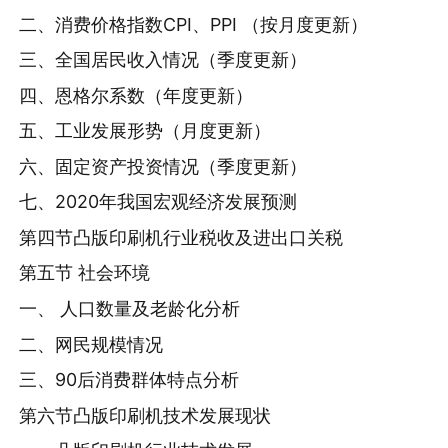
二、消费价格指数CPI、PPI （按月度更新）
三、全国居民收入情况（季度更新）
四、恩格尔系数（年度更新）
五、工业发展形势（月度更新）
六、固定资产投资情况（季度更新）
七、2020年我国宏观经济发展预测
第四节凸版印刷机行业税收及进出口关税
第五节 社会环境
一、 人口数量及老龄化分析
二、网民规模情况
三、90后消费群体特点分析
第六节凸版印刷机技术发展现状