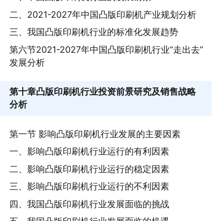
二、2021-2027年中国凸版印刷机产业规划分析
三、我国凸版印刷机行业的标准化发展趋势
第六节2021-2027年中国凸版印刷机行业“走出去”
发展分析
第十章
凸版印刷机行业投资前景研究及销售战略
分析
第一节 影响凸版印刷机行业发展的主要因素
一、影响凸版印刷机行业运行的有利因素
二、影响凸版印刷机行业运行的稳定因素
三、影响凸版印刷机行业运行的不利因素
四、我国凸版印刷机行业发展面临的挑战