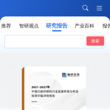
研究报告
推荐
智研观点
产业百科
报
搜索