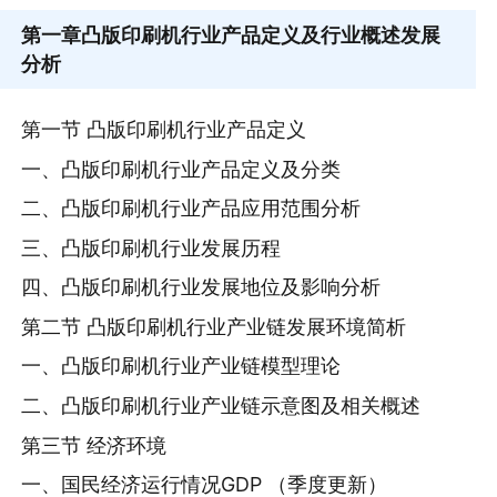
第一章
凸版印刷机行业产品定义及行业概述发展
分析
第一节 凸版印刷机行业产品定义
一、凸版印刷机行业产品定义及分类
二、凸版印刷机行业产品应用范围分析
三、凸版印刷机行业发展历程
四、凸版印刷机行业发展地位及影响分析
第二节 凸版印刷机行业产业链发展环境简析
一、凸版印刷机行业产业链模型理论
二、凸版印刷机行业产业链示意图及相关概述
第三节 经济环境
一、国民经济运行情况GDP （季度更新）