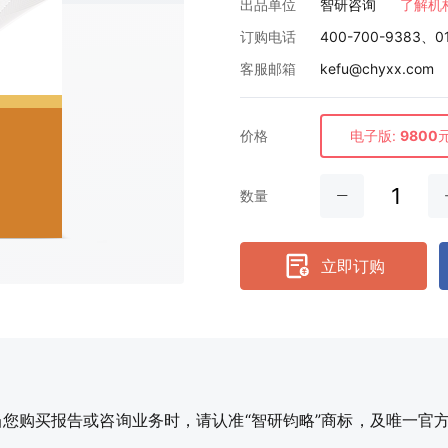
出品单位
智研咨询
了解机
订购电话
400-700-9383、0
客服邮箱
kefu@chyxx.com
价格
电子版:
9800
数量
立即订购
购买报告或咨询业务时，请认准“智研钧略”商标，及唯一官方网站智