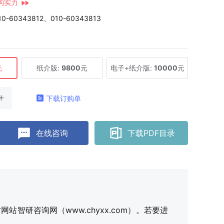
构实力
10-60343812、010-60343813
元
纸介版:
9800
元
电子+纸介版:
10000
元
下载订购单
在线咨询
下载PDF目录
研咨询网（www.chyxx.com）。若要进