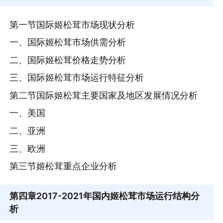
第一节国际姬松茸市场现状分析
一、国际姬松茸市场供需分析
二、国际姬松茸价格走势分析
三、国际姬松茸市场运行特征分析
第二节国际姬松茸主要国家及地区发展情况分析
一、美国
二、亚洲
三、欧洲
第三节姬松茸重点企业分析
第四章
2017-2021年国内姬松茸市场运行结构分
析