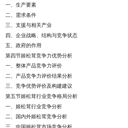
一、生产要素
二、需求条件
三、支援与相关产业
四、企业战略、结构与竞争状态
五、政府的作用
第四节姬松茸竞争力优势分析
一、整体产品竞争力评价
二、产品竞争力评价结果分析
三、竞争优势评价及构建建议
第五节姬松茸行业竞争格局分析
一、姬松茸行业竞争分析
二、国内外姬松茸竞争分析
三、中国姬松茸市场竞争分析