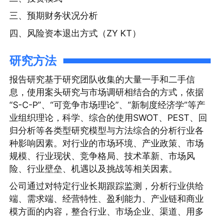
三、预期财务状况分析
四、风险资本退出方式（ZY KT）
研究方法
报告研究基于研究团队收集的大量一手和二手信
息，使用案头研究与市场调研相结合的方式，依据
“S-C-P”、“可竞争市场理论”、“新制度经济学”等产
业组织理论，科学、综合的使用SWOT、PEST、回
归分析等各类型研究模型与方法综合的分析行业各
种影响因素。对行业的市场环境、产业政策、市场
规模、行业现状、竞争格局、技术革新、市场风
险、行业壁垒、机遇以及挑战等相关因素。
公司通过对特定行业长期跟踪监测，分析行业供给
端、需求端、经营特性、盈利能力、产业链和商业
模方面的内容，整合行业、市场企业、渠道、用多