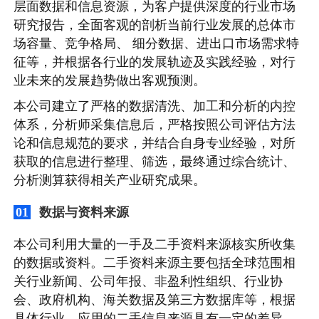
层面数据和信息资源，为客户提供深度的行业市场
研究报告，全面客观的剖析当前行业发展的总体市
场容量、竞争格局、 细分数据、进出口市场需求特
征等，并根据各行业的发展轨迹及实践经验，对行
业未来的发展趋势做出客观预测。
本公司建立了严格的数据清洗、加工和分析的内控
体系，分析师采集信息后，严格按照公司评估方法
论和信息规范的要求，并结合自身专业经验，对所
获取的信息进行整理、筛选，最终通过综合统计、
分析测算获得相关产业研究成果。
数据与资料来源
01
本公司利用大量的一手及二手资料来源核实所收集
的数据或资料。二手资料来源主要包括全球范围相
关行业新闻、公司年报、非盈利性组织、行业协
会、政府机构、海关数据及第三方数据库等，根据
具体行业，应用的二手信息来源具有一定的差异。