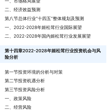
一、市场格局展望
二、经济效益预测
第八节总体行业“十四五”整体规划及预测
一、2022-2028年姬松茸行业国际展望
二、2022-2028年国内姬松茸行业发展展望
第十四章
2022-2028年姬松茸行业投资机会与风
险分析
第一节投资环境的分析与对策
第二节投资机遇分析
第三节投资风险分析
一、政策风险
二、经营风险