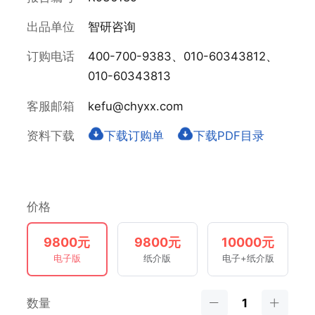
出品单位
智研咨询
订购电话
400-700-9383、010-60343812、
010-60343813
客服邮箱
kefu@chyxx.com
资料下载
下载订购单
下载PDF目录
价格
9800元
9800元
10000元
电子版
纸介版
电子+纸介版
数量