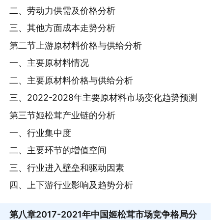
二、劳动力供需及价格分析
三、其他方面成本走势分析
第二节上游原材料价格与供给分析
一、主要原材料情况
二、主要原材料价格与供给分析
三、2022-2028年主要原材料市场变化趋势预测
第三节姬松茸产业链的分析
一、行业集中度
二、主要环节的增值空间
三、行业进入壁垒和驱动因素
四、上下游行业影响及趋势分析
第八章
2017-2021年中国姬松茸市场竞争格局分