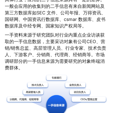
一般会应用的收集到的二手信息有来自新闻网站及
第三方数据库如SEC 文件、公司年报、万得资讯、
国研网、中国资讯行数据库、csmar 数据库、皮书
数据库及中经专网、国家知识产权局等。
一手资料来源于研究团队对行业内重点企业访谈获
取的一手信息数据，主要采访对象有公司CEO、营
销/销售总监、高层管理人员、行业专家、技术负责
人、下游客户、分销商、代理商、经销商等。市场
调研部分的一手信息来源为需要研究的对象终端消
费群体。