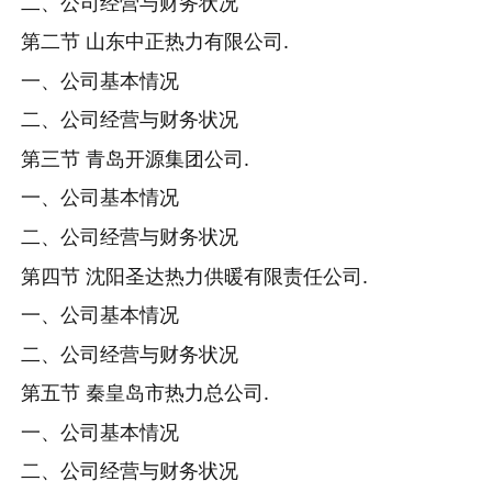
二、公司经营与财务状况
第二节 山东中正热力有限公司.
一、公司基本情况
二、公司经营与财务状况
第三节 青岛开源集团公司.
一、公司基本情况
二、公司经营与财务状况
第四节 沈阳圣达热力供暖有限责任公司.
一、公司基本情况
二、公司经营与财务状况
第五节 秦皇岛市热力总公司.
一、公司基本情况
二、公司经营与财务状况