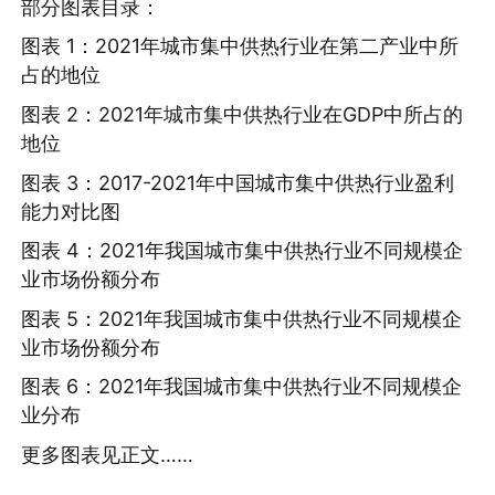
部分图表目录：
图表 1：2021年城市集中供热行业在第二产业中所
占的地位
图表 2：2021年城市集中供热行业在GDP中所占的
地位
图表 3：2017-2021年中国城市集中供热行业盈利
能力对比图
图表 4：2021年我国城市集中供热行业不同规模企
业市场份额分布
图表 5：2021年我国城市集中供热行业不同规模企
业市场份额分布
图表 6：2021年我国城市集中供热行业不同规模企
业分布
更多图表见正文……