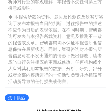
析师对行业的客观理解，本报告不受任何第三方
授意或影响。
◆ 本报告所载的资料、意见及推测仅反映智研咨
询于发布本报告当日的判断，过往报告中的描述
不应作为日后的表现依据。在不同时期，智研咨
询可发表与本报告所载资料、意见及推测不一致
的报告或文章。智研咨询均不保证本报告所含信
息保持在最新状态。同时，智研咨询对本报告所
含信息可在不发出通知的情形下做出修改，读者
应当自行关注相应的更新或修改。任何机构或个
人应对其利用本报告的数据、分析、研究、部分
或者全部内容所进行的一切活动负责并承担该等
活动所导致的任何损失或伤害。
集中供热