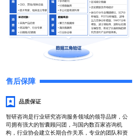
售后保障
品质保证
智研咨询是行业研究咨询服务领域的领导品牌，公
司拥有强大的智囊顾问团，与国内数百家咨询机
构，行业协会建立长期合作关系，专业的团队和资