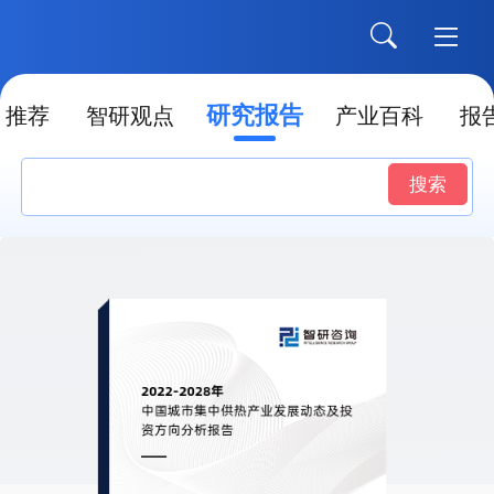
研究报告
推荐
智研观点
产业百科
报
搜索