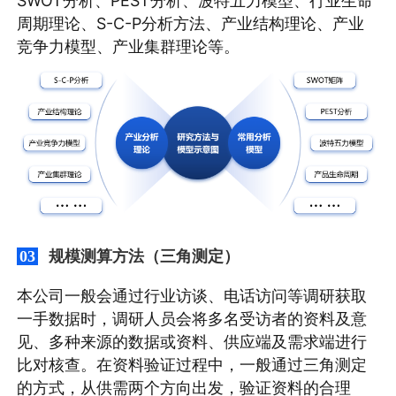
SWOT分析、PEST分析、波特五力模型、行业生命
周期理论、S-C-P分析方法、产业结构理论、产业
竞争力模型、产业集群理论等。
规模测算方法（三角测定）
03
本公司一般会通过行业访谈、电话访问等调研获取
一手数据时，调研人员会将多名受访者的资料及意
见、多种来源的数据或资料、供应端及需求端进行
比对核查。在资料验证过程中，一般通过三角测定
的方式，从供需两个方向出发，验证资料的合理