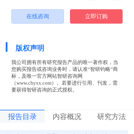
在线咨询
立即订购
版权声明
我公司拥有所有研究报告产品的唯一著作权，当
您购买报告或咨询业务时，请认准“智研钧略”商
标，及唯一官方网站智研咨询网
（www.chyxx.com）。若要进行引用、刊发，需
要获得智研咨询的正式授权。
报告目录
内容概况
研究方法