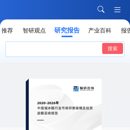
研究报告
推荐
智研观点
产业百科
报
搜索