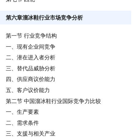
第六章
溜冰鞋行业市场竞争分析
第一节 行业竞争结构
一、现有企业间竞争
二、潜在进入者分析
三、替代品威胁分析
四、供应商议价能力
五、客户议价能力
第二节 中国溜冰鞋行业国际竞争力比较
一、生产要素
二、需求条件
三、支援与相关产业