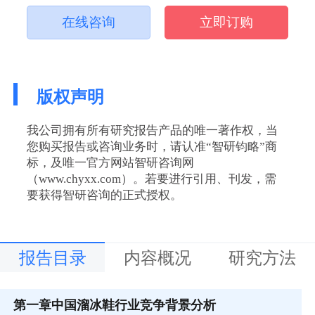
在线咨询
立即订购
版权声明
我公司拥有所有研究报告产品的唯一著作权，当
您购买报告或咨询业务时，请认准“智研钧略”商
标，及唯一官方网站智研咨询网
（www.chyxx.com）。若要进行引用、刊发，需
要获得智研咨询的正式授权。
报告目录
内容概况
研究方法
第一章
中国溜冰鞋行业竞争背景分析