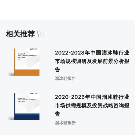
相关推荐
2022-2028年中国溜冰鞋行业
市场规模调研及发展前景分析报
告
溜冰鞋报告
2020-2026年中国溜冰鞋行业
市场供需规模及投资战略咨询报
告
溜冰鞋报告