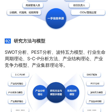
研究方法与模型
02
SWOT分析、PEST分析、波特五力模型、行业生命
周期理论、S-C-P分析方法、产业结构理论、产业
竞争力模型、产业集群理论等。