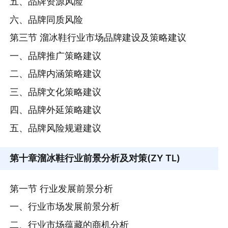
五、品牌资源风险
六、品牌同质风险
第三节 溜冰鞋行业市场品牌建设及策略建议
一、品牌推广策略建议
二、品牌内涵策略建议
三、品牌文化策略建议
四、品牌外延策略建议
五、品牌风险规避建议
第十章
溜冰鞋行业前景分析及对策(ZY TL)
第一节 行业发展前景分析
一、行业市场发展前景分析
二、行业市场蕴藏的商机分析