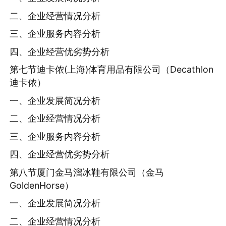
二、企业经营情况分析
三、企业服务内容分析
四、企业经营优劣势分析
第七节迪卡侬(上海)体育用品有限公司（Decathlon
迪卡侬）
一、企业发展简况分析
二、企业经营情况分析
三、企业服务内容分析
四、企业经营优劣势分析
第八节厦门金马溜冰鞋有限公司（金马
GoldenHorse）
一、企业发展简况分析
二、企业经营情况分析