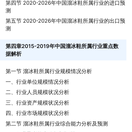
第四节 2020-2026年中国溜冰鞋所属行业的进口预
测
第五节 2020-2026年中国溜冰鞋所属行业的出口预
测
第四章
2015-2019年中国溜冰鞋所属行业重点数
据解析
第一节 溜冰鞋所属行业规模情况分析
一、行业单位规模情况分析
二、行业人员规模状况分析
三、行业资产规模状况分析
四、行业市场规模状况分析
第二节 溜冰鞋所属行业综合能力分析及预测