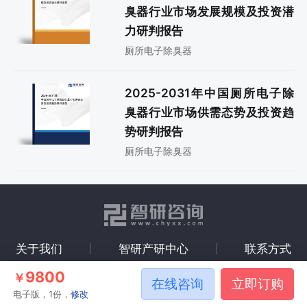
臭器行业市场发展规模及投资潜
力研判报告
厕所电子除臭器
2025-2031年中国厕所电子除
臭器行业市场供需态势及投资趋
势研判报告
厕所电子除臭器
关于我们
智研产研中心
联系方式
9800
￥
在线咨询
立即订购
微信公众号
企业微信客服
电子版，1份，
修改