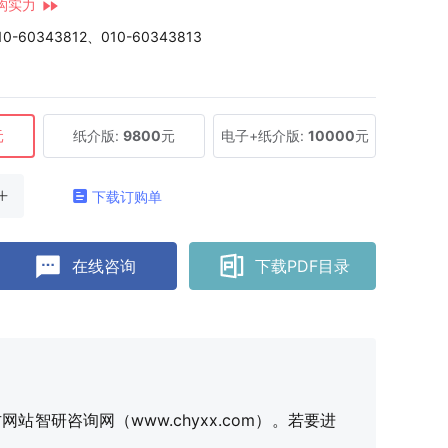
构实力
10-60343812、010-60343813
元
纸介版:
9800
元
电子+纸介版:
10000
元
下载订购单
在线咨询
下载PDF目录
研咨询网（www.chyxx.com）。若要进