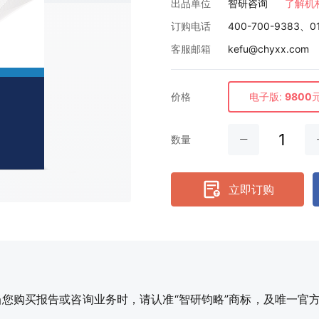
出品单位
智研咨询
了解机
订购电话
400-700-9383、0
客服邮箱
kefu@chyxx.com
价格
电子版:
9800
数量
立即订购
购买报告或咨询业务时，请认准“智研钧略”商标，及唯一官方网站智