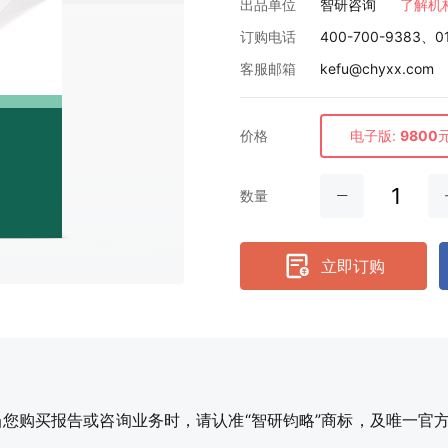
出品单位
智研咨询
了解机
订购电话
400-700-9383、0
客服邮箱
kefu@chyxx.com
价格
电子版:
9800
数量
立即订购
购买报告或咨询业务时，请认准“智研钧略”商标，及唯一官方网站智