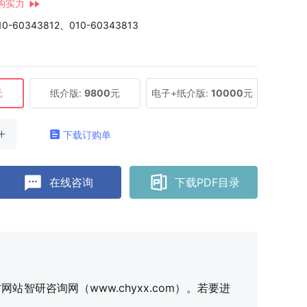
构实力
10-60343812、010-60343813
元
纸介版:
9800
元
电子+纸介版:
10000
元
下载订购单
在线咨询
下载PDF目录
研咨询网（www.chyxx.com）。若要进