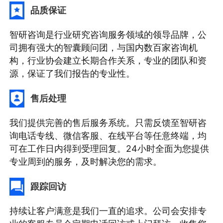
品质保证
智研咨询是行业研究咨询服务领域的领导品牌，公
司拥有强大的智囊顾问团，与国内数百家咨询机
构，行业协会建立长期合作关系，专业的团队和资
源，保证了我们报告的专业性。
售后处理
我们提供完善的售后服务系统。只需反馈至智研咨
询电话专线、微信客服、在线平台等任意终端，均
可在工作日内得到受理回复。24小时全面为您提供
专业周到的服务，及时解决您的需求。
跟踪回访
持续让客户满意是我们一直的追求。公司会安排专