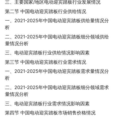
三、主要国家/地区电动迎宾踏板行业发展情况
第二节 中国电动迎宾踏板行业供给情况
一、2021-2025年中国电动迎宾踏板供给量情况分
析
二、2021-2025年中国电动迎宾踏板细分领域供给
量情况分析
三、电动迎宾踏板行业供给情况影响因素
第三节 中国电动迎宾踏板行业需求情况
一、2021-2025年中国电动迎宾踏板需求量情况分
析
二、2021-2025年中国电动迎宾踏板细分领域需求
量情况分析
三、电动迎宾踏板行业需求情况影响因素
第四节 中国电动迎宾踏板市场销售价格情况