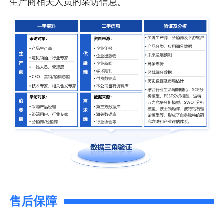
生产商相关人员的采访信息。
售后保障