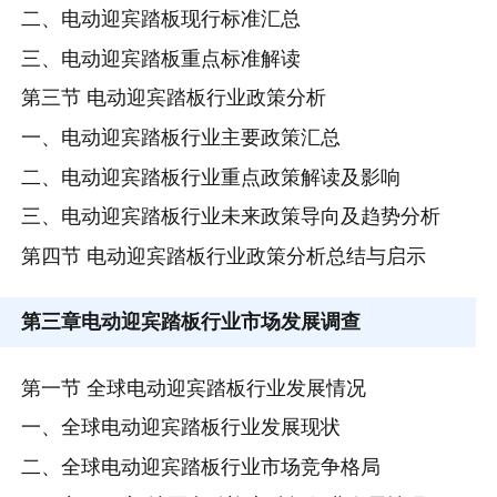
二、电动迎宾踏板现行标准汇总
三、电动迎宾踏板重点标准解读
第三节 电动迎宾踏板行业政策分析
一、电动迎宾踏板行业主要政策汇总
二、电动迎宾踏板行业重点政策解读及影响
三、电动迎宾踏板行业未来政策导向及趋势分析
第四节 电动迎宾踏板行业政策分析总结与启示
第三章
电动迎宾踏板行业市场发展调查
第一节 全球电动迎宾踏板行业发展情况
一、全球电动迎宾踏板行业发展现状
二、全球电动迎宾踏板行业市场竞争格局