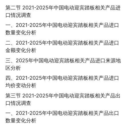
第二节 2021-2025年中国电动迎宾踏板相关产品进
口情况调查
一、2021-2025年中国电动迎宾踏板相关产品进口
数量变化分析
二、2021-2025年中国电动迎宾踏板相关产品进口
金额变化分析
三、2025年中国电动迎宾踏板相关产品进口来源地
区分析
四、2021-2025年中国电动迎宾踏板相关产品进口
均价变动分析
第三节 2021-2025年中国电动迎宾踏板相关产品出
口情况调查
一、2021-2025年中国电动迎宾踏板相关产品出口
数量变化分析