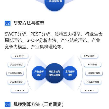
研究方法与模型
02
SWOT分析、PEST分析、波特五力模型、行业生命
周期理论、S-C-P分析方法、产业结构理论、产业
竞争力模型、产业集群理论等。
规模测算方法（三角测定）
03