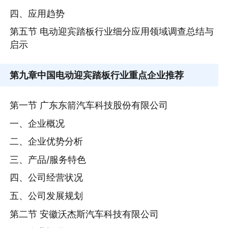
四、应用趋势
第五节 电动迎宾踏板行业细分应用领域调查总结与
启示
第九章
中国电动迎宾踏板行业重点企业推荐
第一节 广东东箭汽车科技股份有限公司
一、企业概况
二、企业优势分析
三、产品/服务特色
四、公司经营状况
五、公司发展规划
第二节 安徽沃杰斯汽车科技有限公司