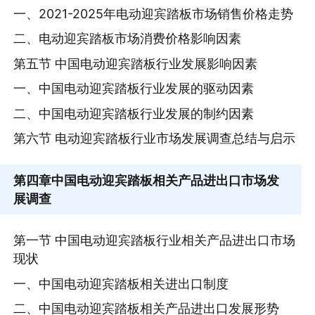
一、2021-2025年电动迎宾踏板市场销售价格走势
二、电动迎宾踏板市场消费价格影响因素
第五节 中国电动迎宾踏板行业发展影响因素
一、中国电动迎宾踏板行业发展的驱动因素
二、中国电动迎宾踏板行业发展的制约因素
第六节 电动迎宾踏板行业市场发展调查总结与启示
第四章
中国电动迎宾踏板相关产品进出口市场发
展调查
第一节 中国电动迎宾踏板行业相关产品进出口市场
现状
一、中国电动迎宾踏板相关进出口制度
二、中国电动迎宾踏板相关产品进出口发展形势