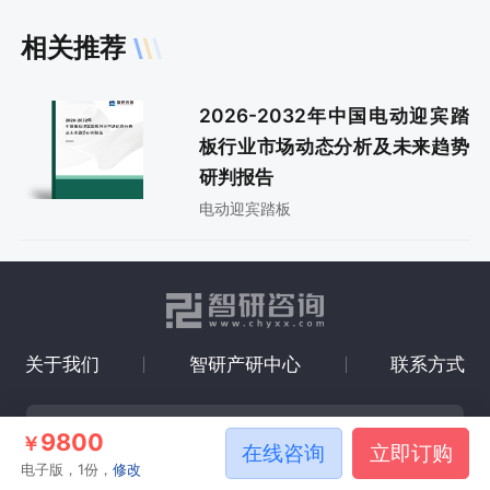
相关推荐
2026-2032年中国电动迎宾踏
板行业市场动态分析及未来趋势
研判报告
电动迎宾踏板
关于我们
智研产研中心
联系方式
微信公众号
企业微信客服
9800
￥
在线咨询
立即订购
电子版，1份，
修改
Copyright © 2008-2026 智研咨询