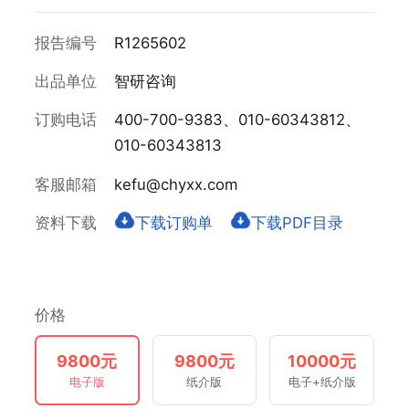
报告编号
R1265602
出品单位
智研咨询
订购电话
400-700-9383、010-60343812、
010-60343813
客服邮箱
kefu@chyxx.com
资料下载
下载订购单
下载PDF目录
价格
9800元
9800元
10000元
电子版
纸介版
电子+纸介版