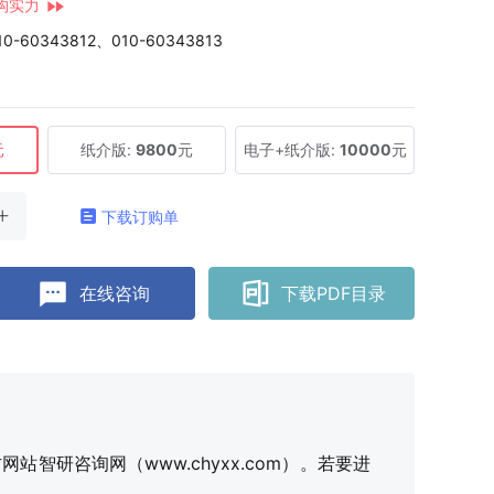
构实力
10-60343812、010-60343813
元
纸介版:
9800
元
电子+纸介版:
10000
元
下载订购单
在线咨询
下载PDF目录
研咨询网（www.chyxx.com）。若要进