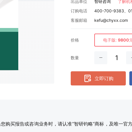
出品单位
智研咨询
了解机
订购电话
400-700-9383、0
客服邮箱
kefu@chyxx.com
价格
电子版:
9800
数量
立即订购
购买报告或咨询业务时，请认准“智研钧略”商标，及唯一官方网站智