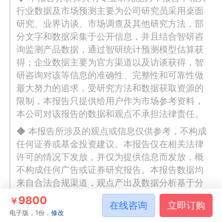
行业数据及市场预测主要为公司研究员采用桌面
研究、业界访谈、市场调查及其他研究方法，部
分文字和数据采集于公开信息，并且结合智研咨
询监测产品数据，通过智研统计预测模型估算获
得；企业数据主要为官方渠道以及访谈获得，智
研咨询对该等信息的准确性、完整性和可靠性做
最大努力的追求，受研究方法和数据获取资源的
限制，本报告只提供给用户作为市场参考资料，
本公司对该报告的数据和观点不承担法律责任。
◆ 本报告所涉及的观点或信息仅供参考，不构成
任何证券或基金投资建议。本报告仅在相关法律
许可的情况下发放，并仅为提供信息而发放，概
不构成任何广告或证券研究报告。本报告数据均
来自合法合规渠道，观点产出及数据分析基于分
析师对行业的客观理解，本报告不受任何第三方
9800
￥
在线咨询
立即订购
授意或影响。
电子版，1份，
修改