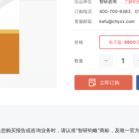
出品单位
智研咨询
了解机
订购电话
400-700-9383、0
客服邮箱
kefu@chyxx.com
价格
电子版:
9800
数量
立即订购
购买报告或咨询业务时，请认准“智研钧略”商标，及唯一官方网站智