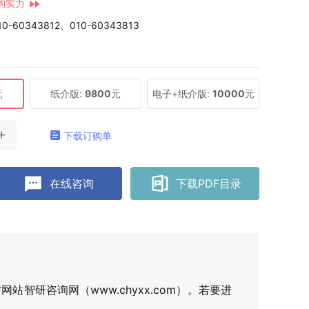
构实力
10-60343812、010-60343813
元
纸介版:
9800
元
电子+纸介版:
10000
元
下载订购单
在线咨询
下载PDF目录
研咨询网（www.chyxx.com）。若要进