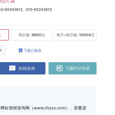
构实力
10-60343812、010-60343813
元
纸介版:
9800
元
电子+纸介版:
10000
元
下载订购单
在线咨询
下载PDF目录
研咨询网（www.chyxx.com）。若要进