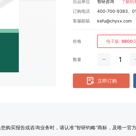
出品单位
智研咨询
了解机
订购电话
400-700-9383、0
客服邮箱
kefu@chyxx.com
价格
电子版:
9800
数量
立即订购
购买报告或咨询业务时，请认准“智研钧略”商标，及唯一官方网站智