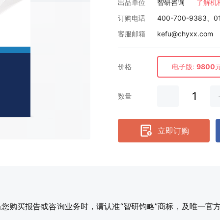
出品单位
智研咨询
了解机
订购电话
400-700-9383、0
客服邮箱
kefu@chyxx.com
价格
电子版:
9800
数量
立即订购
购买报告或咨询业务时，请认准“智研钧略”商标，及唯一官方网站智