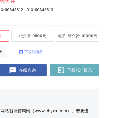
构实力
10-60343812、010-60343813
元
纸介版:
9800
元
电子+纸介版:
10000
元
下载订购单
在线咨询
下载PDF目录
研咨询网（www.chyxx.com）。若要进