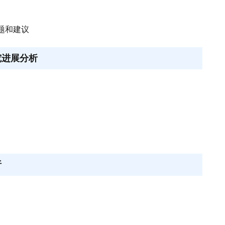
题和建议
究进展分析
析