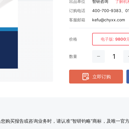
出品单位
智研咨询
了解机
订购电话
400-700-9383、0
客服邮箱
kefu@chyxx.com
价格
电子版:
9800
数量
立即订购
购买报告或咨询业务时，请认准“智研钧略”商标，及唯一官方网站智