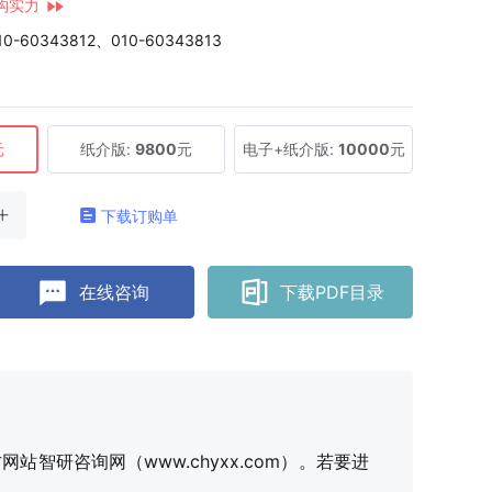
构实力
10-60343812、010-60343813
元
纸介版:
9800
元
电子+纸介版:
10000
元
下载订购单
在线咨询
下载PDF目录
研咨询网（www.chyxx.com）。若要进