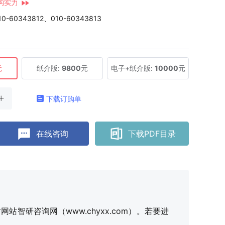
构实力
10-60343812、010-60343813
元
纸介版:
9800
元
电子+纸介版:
10000
元
下载订购单
在线咨询
下载PDF目录
研咨询网（www.chyxx.com）。若要进