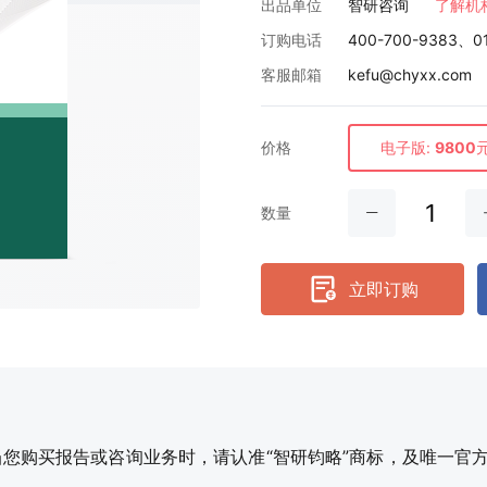
出品单位
智研咨询
了解机
订购电话
400-700-9383、0
客服邮箱
kefu@chyxx.com
价格
电子版:
9800
数量
立即订购
购买报告或咨询业务时，请认准“智研钧略”商标，及唯一官方网站智