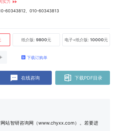
构实力
10-60343812、010-60343813
元
纸介版:
9800
元
电子+纸介版:
10000
元
下载订购单
在线咨询
下载PDF目录
研咨询网（www.chyxx.com）。若要进