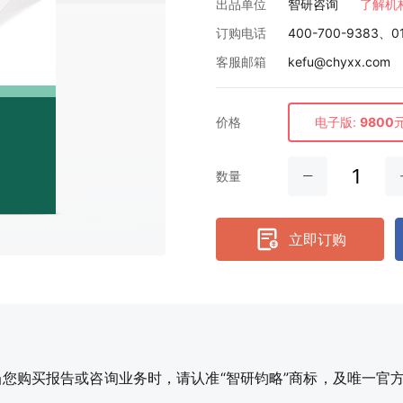
出品单位
智研咨询
了解机
订购电话
400-700-9383、0
客服邮箱
kefu@chyxx.com
价格
电子版:
9800
数量
立即订购
购买报告或咨询业务时，请认准“智研钧略”商标，及唯一官方网站智