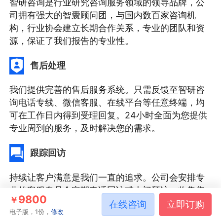
智研咨询是行业研究咨询服务领域的领导品牌，公
司拥有强大的智囊顾问团，与国内数百家咨询机
构，行业协会建立长期合作关系，专业的团队和资
源，保证了我们报告的专业性。
售后处理
我们提供完善的售后服务系统。只需反馈至智研咨
询电话专线、微信客服、在线平台等任意终端，均
可在工作日内得到受理回复。24小时全面为您提供
专业周到的服务，及时解决您的需求。
跟踪回访
持续让客户满意是我们一直的追求。公司会安排专
业的客服专员会定期电话回访或上门拜访，收集您
9800
￥
对我们服务的意见及建议，做到让客户100%满意。
在线咨询
立即订购
电子版，1份，
修改