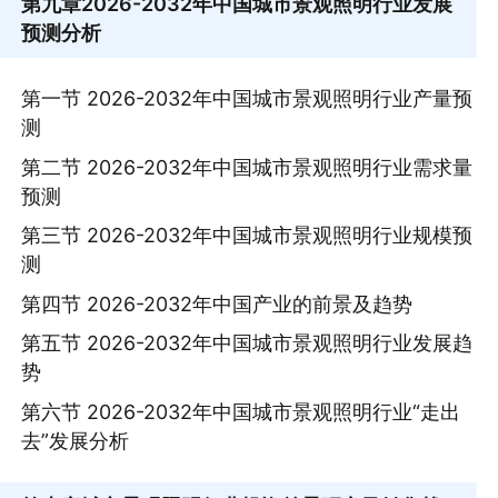
第九章
2026-2032年中国城市景观照明行业发展
预测分析
第一节 2026-2032年中国城市景观照明行业产量预
测
第二节 2026-2032年中国城市景观照明行业需求量
预测
第三节 2026-2032年中国城市景观照明行业规模预
测
第四节 2026-2032年中国产业的前景及趋势
第五节 2026-2032年中国城市景观照明行业发展趋
势
第六节 2026-2032年中国城市景观照明行业“走出
去”发展分析