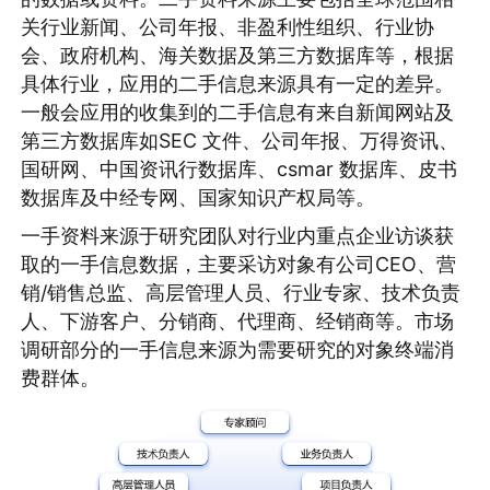
关行业新闻、公司年报、非盈利性组织、行业协
会、政府机构、海关数据及第三方数据库等，根据
具体行业，应用的二手信息来源具有一定的差异。
一般会应用的收集到的二手信息有来自新闻网站及
第三方数据库如SEC 文件、公司年报、万得资讯、
国研网、中国资讯行数据库、csmar 数据库、皮书
数据库及中经专网、国家知识产权局等。
一手资料来源于研究团队对行业内重点企业访谈获
取的一手信息数据，主要采访对象有公司CEO、营
销/销售总监、高层管理人员、行业专家、技术负责
人、下游客户、分销商、代理商、经销商等。市场
调研部分的一手信息来源为需要研究的对象终端消
费群体。