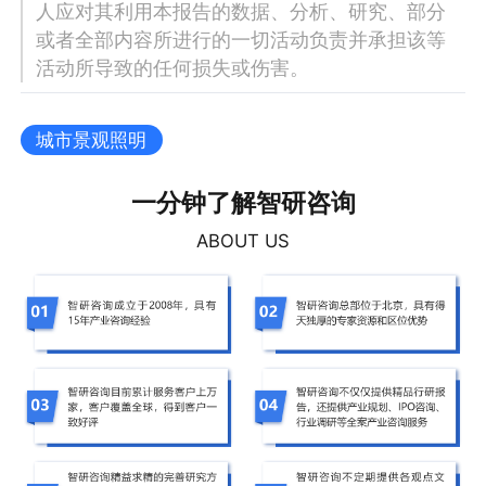
人应对其利用本报告的数据、分析、研究、部分
或者全部内容所进行的一切活动负责并承担该等
活动所导致的任何损失或伤害。
城市景观照明
一分钟了解智研咨询
ABOUT US