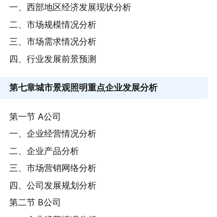
一、西部地区经济发展现状分析
二、市场规模情况分析
三、市场需求情况分析
四、行业发展前景预测
第七章
城市景观照明重点企业发展分析
第一节 A公司
一、企业经营情况分析
二、企业产品分析
三、市场营销网络分析
四、公司发展规划分析
第二节 B公司