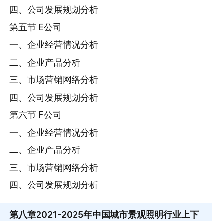
四、公司发展规划分析
第五节 E公司
一、企业经营情况分析
二、企业产品分析
三、市场营销网络分析
四、公司发展规划分析
第六节 F公司
一、企业经营情况分析
二、企业产品分析
三、市场营销网络分析
四、公司发展规划分析
第八章
2021-2025年中国城市景观照明行业上下