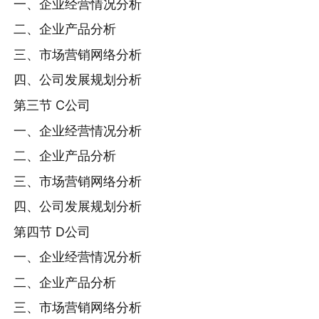
一、企业经营情况分析
二、企业产品分析
三、市场营销网络分析
四、公司发展规划分析
第三节 C公司
一、企业经营情况分析
二、企业产品分析
三、市场营销网络分析
四、公司发展规划分析
第四节 D公司
一、企业经营情况分析
二、企业产品分析
三、市场营销网络分析