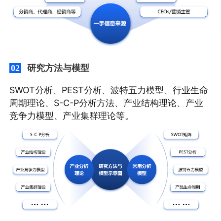
研究方法与模型
02
SWOT分析、PEST分析、波特五力模型、行业生命
周期理论、S-C-P分析方法、产业结构理论、产业
竞争力模型、产业集群理论等。