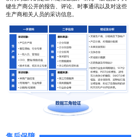
键生产商公开的报告、评论、时事通讯以及对这些
生产商相关人员的采访信息。
售后保障