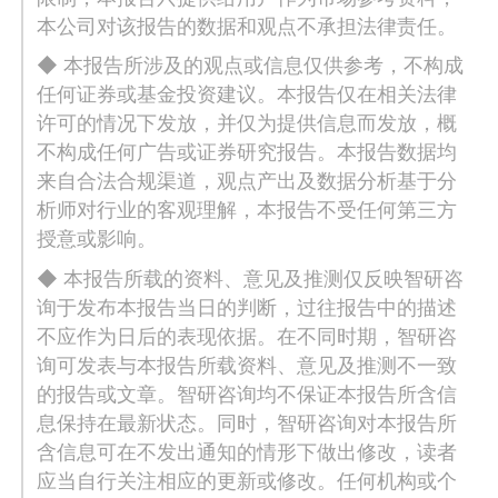
本公司对该报告的数据和观点不承担法律责任。
◆ 本报告所涉及的观点或信息仅供参考，不构成
任何证券或基金投资建议。本报告仅在相关法律
许可的情况下发放，并仅为提供信息而发放，概
不构成任何广告或证券研究报告。本报告数据均
来自合法合规渠道，观点产出及数据分析基于分
析师对行业的客观理解，本报告不受任何第三方
授意或影响。
◆ 本报告所载的资料、意见及推测仅反映智研咨
询于发布本报告当日的判断，过往报告中的描述
不应作为日后的表现依据。在不同时期，智研咨
询可发表与本报告所载资料、意见及推测不一致
的报告或文章。智研咨询均不保证本报告所含信
息保持在最新状态。同时，智研咨询对本报告所
含信息可在不发出通知的情形下做出修改，读者
应当自行关注相应的更新或修改。任何机构或个