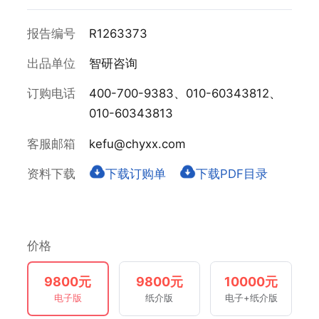
报告编号
R1263373
出品单位
智研咨询
订购电话
400-700-9383、010-60343812、
010-60343813
客服邮箱
kefu@chyxx.com
资料下载
下载订购单
下载PDF目录
价格
9800元
9800元
10000元
电子版
纸介版
电子+纸介版