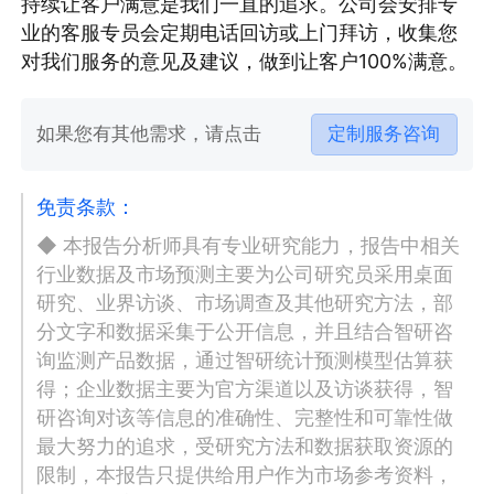
持续让客户满意是我们一直的追求。公司会安排专
业的客服专员会定期电话回访或上门拜访，收集您
对我们服务的意见及建议，做到让客户100%满意。
如果您有其他需求，请点击
定制服务咨询
免责条款：
◆ 本报告分析师具有专业研究能力，报告中相关
行业数据及市场预测主要为公司研究员采用桌面
研究、业界访谈、市场调查及其他研究方法，部
分文字和数据采集于公开信息，并且结合智研咨
询监测产品数据，通过智研统计预测模型估算获
得；企业数据主要为官方渠道以及访谈获得，智
研咨询对该等信息的准确性、完整性和可靠性做
最大努力的追求，受研究方法和数据获取资源的
限制，本报告只提供给用户作为市场参考资料，