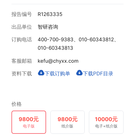
报告编号
R1263335
出品单位
智研咨询
订购电话
400-700-9383、010-60343812、
010-60343813
客服邮箱
kefu@chyxx.com
资料下载
下载订购单
下载PDF目录
价格
9800元
9800元
10000元
电子版
纸介版
电子+纸介版