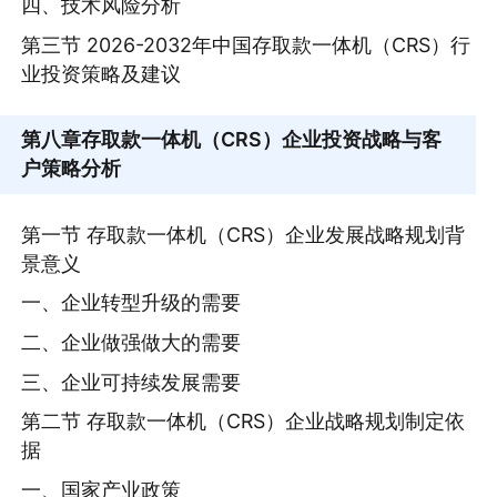
四、技术风险分析
第三节 2026-2032年中国存取款一体机（CRS）行
业投资策略及建议
第八章
存取款一体机（CRS）企业投资战略与客
户策略分析
第一节 存取款一体机（CRS）企业发展战略规划背
景意义
一、企业转型升级的需要
二、企业做强做大的需要
三、企业可持续发展需要
第二节 存取款一体机（CRS）企业战略规划制定依
据
一、国家产业政策