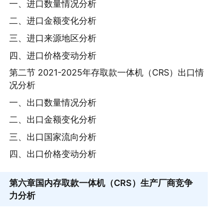
一、进口数量情况分析
二、进口金额变化分析
三、进口来源地区分析
四、进口价格变动分析
第二节 2021-2025年存取款一体机（CRS）出口情
况分析
一、出口数量情况分析
二、出口金额变化分析
三、出口国家流向分析
四、出口价格变动分析
第六章
国内存取款一体机（CRS）生产厂商竞争
力分析