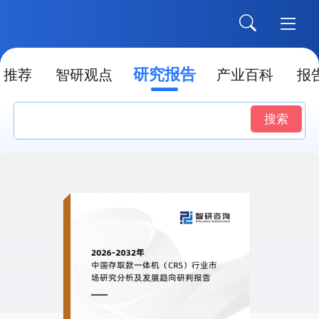
研究报告
推荐
智研观点
产业百科
报
搜索