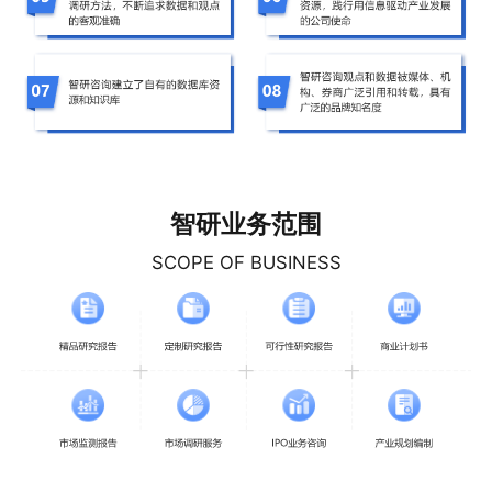
智研业务范围
SCOPE OF BUSINESS