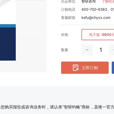
出品单位
智研咨询
了解机
订购电话
400-700-9383、0
客服邮箱
kefu@chyxx.com
价格
电子版:
9800
数量
立即订购
购买报告或咨询业务时，请认准“智研钧略”商标，及唯一官方网站智