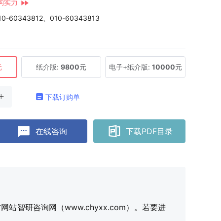
构实力
10-60343812、010-60343813
元
纸介版:
9800
元
电子+纸介版:
10000
元
下载订购单
在线咨询
下载PDF目录
研咨询网（www.chyxx.com）。若要进