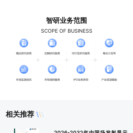
智研业务范围
SCOPE OF BUSINESS
相关推荐
2026-2032年中国场发射显示