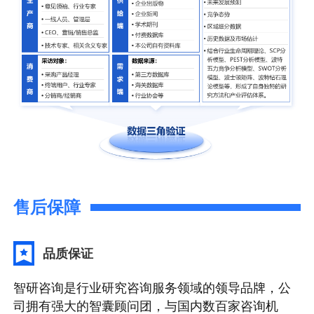
售后保障
品质保证
智研咨询是行业研究咨询服务领域的领导品牌，公
司拥有强大的智囊顾问团，与国内数百家咨询机