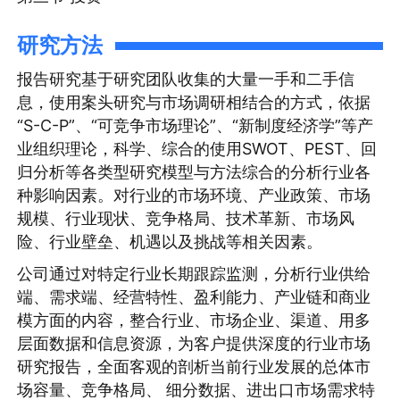
研究方法
报告研究基于研究团队收集的大量一手和二手信
息，使用案头研究与市场调研相结合的方式，依据
“S-C-P”、“可竞争市场理论”、“新制度经济学”等产
业组织理论，科学、综合的使用SWOT、PEST、回
归分析等各类型研究模型与方法综合的分析行业各
种影响因素。对行业的市场环境、产业政策、市场
规模、行业现状、竞争格局、技术革新、市场风
险、行业壁垒、机遇以及挑战等相关因素。
公司通过对特定行业长期跟踪监测，分析行业供给
端、需求端、经营特性、盈利能力、产业链和商业
模方面的内容，整合行业、市场企业、渠道、用多
层面数据和信息资源，为客户提供深度的行业市场
研究报告，全面客观的剖析当前行业发展的总体市
场容量、竞争格局、 细分数据、进出口市场需求特