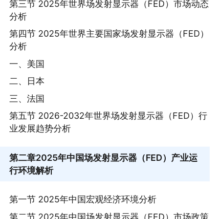
第三节 2025年世界场发射显示器（FED）市场动态
分析
第四节 2025年世界主要国家场发射显示器（FED）
分析
一、美国
二、日本
三、法国
第五节 2026-2032年世界场发射显示器（FED）行
业发展趋势分析
第二章
2025年中国场发射显示器（FED）产业运
行环境解析
第一节 2025年中国宏观经济环境分析
第二节 2025年中国场发射显示器（FED）市场政策