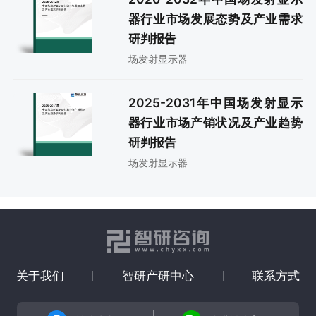
器行业市场发展态势及产业需求
研判报告
场发射显示器
2025-2031年中国场发射显示
器行业市场产销状况及产业趋势
研判报告
场发射显示器
关于我们
智研产研中心
联系方式