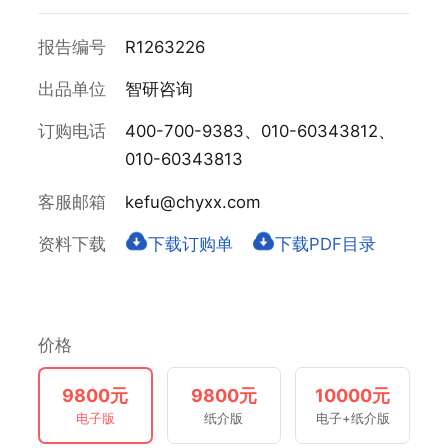
报告编号
R1263226
出品单位
智研咨询
订购电话
400-700-9383、010-60343812、
010-60343813
客服邮箱
kefu@chyxx.com
资料下载
下载订购单
下载PDF目录
价格
9800元
9800元
10000元
电子版
纸介版
电子+纸介版