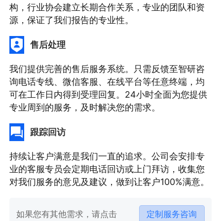
构，行业协会建立长期合作关系，专业的团队和资
源，保证了我们报告的专业性。
售后处理
我们提供完善的售后服务系统。只需反馈至智研咨
询电话专线、微信客服、在线平台等任意终端，均
可在工作日内得到受理回复。24小时全面为您提供
专业周到的服务，及时解决您的需求。
跟踪回访
持续让客户满意是我们一直的追求。公司会安排专
业的客服专员会定期电话回访或上门拜访，收集您
对我们服务的意见及建议，做到让客户100%满意。
如果您有其他需求，请点击
定制服务咨询