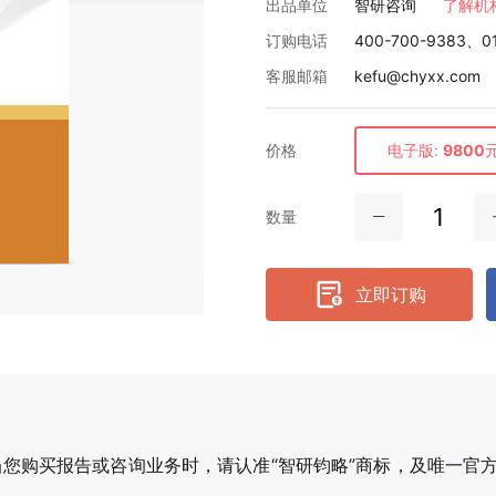
出品单位
智研咨询
了解机
订购电话
400-700-9383、0
客服邮箱
kefu@chyxx.com
价格
电子版:
9800
数量
立即订购
购买报告或咨询业务时，请认准“智研钧略”商标，及唯一官方网站智