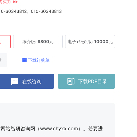
构实力
10-60343812、010-60343813
元
纸介版:
9800
元
电子+纸介版:
10000
元
下载订购单
在线咨询
下载PDF目录
研咨询网（www.chyxx.com）。若要进