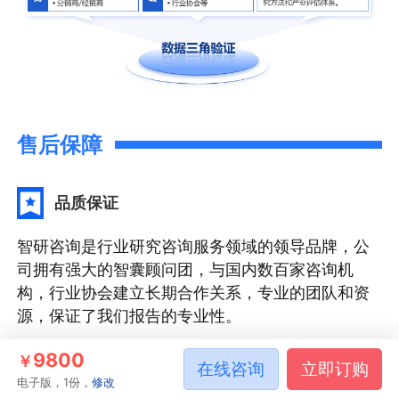
售后保障
品质保证
智研咨询是行业研究咨询服务领域的领导品牌，公
司拥有强大的智囊顾问团，与国内数百家咨询机
构，行业协会建立长期合作关系，专业的团队和资
源，保证了我们报告的专业性。
9800
售后处理
￥
在线咨询
立即订购
电子版，1份，
修改