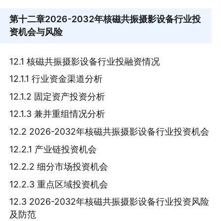
第十二章
2026-2032年核磁共振摄影设备行业投
资机会与风险
12.1 核磁共振摄影设备行业投融资情况
12.1.1 行业资金渠道分析
12.1.2 固定资产投资分析
12.1.3 兼并重组情况分析
12.2 2026-2032年核磁共振摄影设备行业投资机会
12.2.1 产业链投资机会
12.2.2 细分市场投资机会
12.2.3 重点区域投资机会
12.3 2026-2032年核磁共振摄影设备行业投资风险
及防范