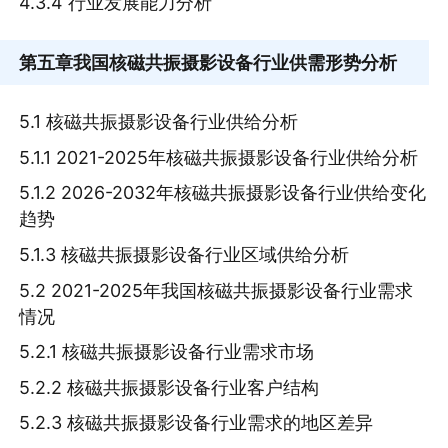
4.3.4 行业发展能力分析
第五章
我国核磁共振摄影设备行业供需形势分析
5.1 核磁共振摄影设备行业供给分析
5.1.1 2021-2025年核磁共振摄影设备行业供给分析
5.1.2 2026-2032年核磁共振摄影设备行业供给变化
趋势
5.1.3 核磁共振摄影设备行业区域供给分析
5.2 2021-2025年我国核磁共振摄影设备行业需求
情况
5.2.1 核磁共振摄影设备行业需求市场
5.2.2 核磁共振摄影设备行业客户结构
5.2.3 核磁共振摄影设备行业需求的地区差异