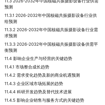
11.3 2026-2032年中国核磁共振摄影设备行业供需
预测
11.3.1 2026-2032年中国核磁共振摄影设备行业供
给预测
11.3.2 2026-2032年中国核磁共振摄影设备行业需
求预测
11.3.3 2026-2032年中国核磁共振摄影设备供需平
衡预测
11.4 影响企业生产与经营的关键趋势
11.4.1 市场整合成长趋势
11.4.2 需求变化趋势及新的商业机遇预测
11.4.3 企业区域市场拓展的趋势
11.4.4 科研开发趋势及替代技术进展
11.4.5 影响企业销售与服务方式的关键趋势