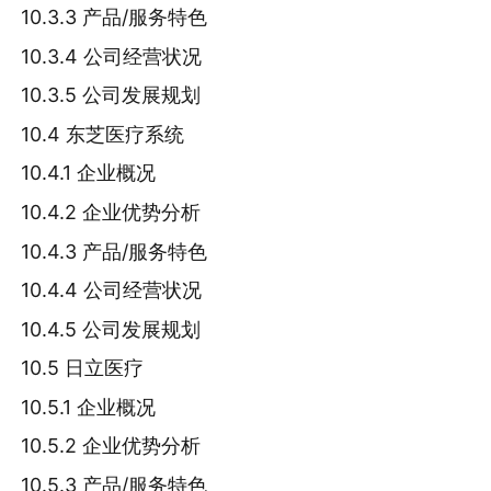
10.3.3 产品/服务特色
10.3.4 公司经营状况
10.3.5 公司发展规划
10.4 东芝医疗系统
10.4.1 企业概况
10.4.2 企业优势分析
10.4.3 产品/服务特色
10.4.4 公司经营状况
10.4.5 公司发展规划
10.5 日立医疗
10.5.1 企业概况
10.5.2 企业优势分析
10.5.3 产品/服务特色