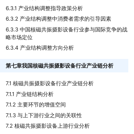
6.3.1 产业结构调整指导政策分析
6.3.2 产业结构调整中消费者需求的引导因素
6.3.3 中国核磁共振摄影设备行业参与国际竞争的战
略市场定位
6.3.4 产业结构调整方向分析
第七章
我国核磁共振摄影设备行业产业链分析
7.1 核磁共振摄影设备行业产业链分析
7.1.1 产业链结构分析
7.1.2 主要环节的增值空间
7.1.3 与上下游行业之间的关联性
7.2 核磁共振摄影设备上游行业分析