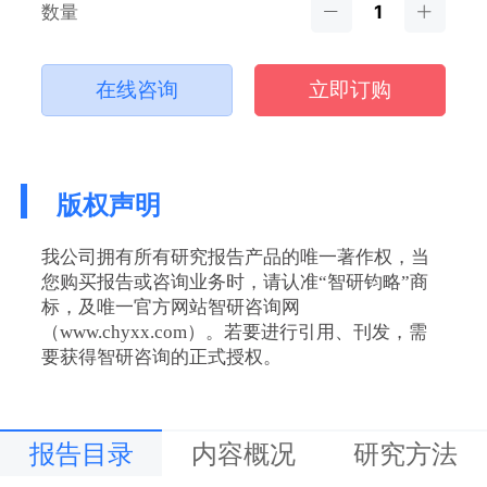
数量
在线咨询
立即订购
版权声明
我公司拥有所有研究报告产品的唯一著作权，当
您购买报告或咨询业务时，请认准“智研钧略”商
标，及唯一官方网站智研咨询网
（www.chyxx.com）。若要进行引用、刊发，需
要获得智研咨询的正式授权。
报告目录
内容概况
研究方法