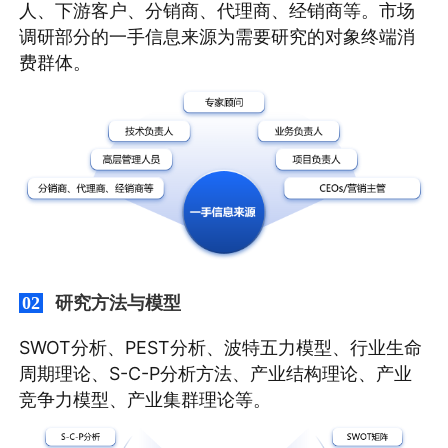
人、下游客户、分销商、代理商、经销商等。市场
调研部分的一手信息来源为需要研究的对象终端消
费群体。
研究方法与模型
02
SWOT分析、PEST分析、波特五力模型、行业生命
周期理论、S-C-P分析方法、产业结构理论、产业
竞争力模型、产业集群理论等。