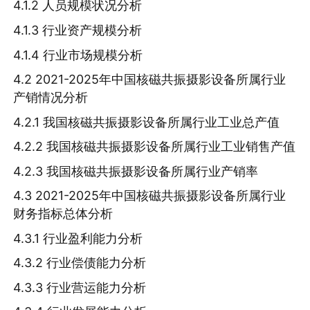
4.1.2 人员规模状况分析
4.1.3 行业资产规模分析
4.1.4 行业市场规模分析
4.2 2021-2025年中国核磁共振摄影设备所属行业
产销情况分析
4.2.1 我国核磁共振摄影设备所属行业工业总产值
4.2.2 我国核磁共振摄影设备所属行业工业销售产值
4.2.3 我国核磁共振摄影设备所属行业产销率
4.3 2021-2025年中国核磁共振摄影设备所属行业
财务指标总体分析
4.3.1 行业盈利能力分析
4.3.2 行业偿债能力分析
4.3.3 行业营运能力分析