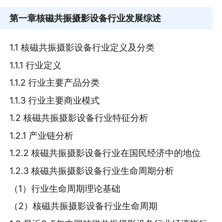
第一章
核磁共振摄影设备行业发展综述
1.1 核磁共振摄影设备行业定义及分类
1.1.1 行业定义
1.1.2 行业主要产品分类
1.1.3 行业主要商业模式
1.2 核磁共振摄影设备行业特征分析
1.2.1 产业链分析
1.2.2 核磁共振摄影设备行业在国民经济中的地位
1.2.3 核磁共振摄影设备行业生命周期分析
（1）行业生命周期理论基础
（2）核磁共振摄影设备行业生命周期