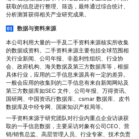
获取的信息进行整理、筛选，最终通过综合统计、
分析测算获得相关产业研究成果。
数据与资料来源
01
本公司利用大量的一手及二手资料来源核实所收集
的数据或资料。二手资料来源主要包括全球范围相
关行业新闻、公司年报、非盈利性组织、行业协
会、政府机构、海关数据及第三方数据库等，根据
具体行业，应用的二手信息来源具有一定的差异。
一般会应用的收集到的二手信息有来自新闻网站及
第三方数据库如SEC 文件、公司年报、万得资讯、
国研网、中国资讯行数据库、csmar 数据库、皮书
数据库及中经专网、国家知识产权局等。
一手资料来源于研究团队对行业内重点企业访谈获
取的一手信息数据，主要采访对象有公司CEO、营
销/销售总监、高层管理人员、行业专家、技术负责