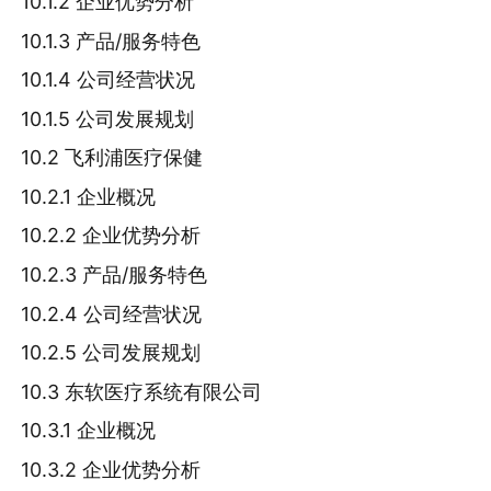
10.1.2 企业优势分析
10.1.3 产品/服务特色
10.1.4 公司经营状况
10.1.5 公司发展规划
10.2 飞利浦医疗保健
10.2.1 企业概况
10.2.2 企业优势分析
10.2.3 产品/服务特色
10.2.4 公司经营状况
10.2.5 公司发展规划
10.3 东软医疗系统有限公司
10.3.1 企业概况
10.3.2 企业优势分析